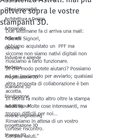
polvere sopra le vostre
Chiavi impossibili
Architettura e Design
stampanti 3D.
Artigianato
Due settimane fa ci arriva una mail:
Belle arti
“Gentili Signori,
abbiamo acquistato un  PFF ma 
Genova
siccome non siamo nativi digitali non 
Industrie e aziende
riusciamo a farlo funzionare.
Medicina
In che modo potete aiutarci? Possiamo 
ad es. lasciarvelo per avviarlo; qualsiasi 
Progettazione 3D
altra proposta di collaborazione è ben 
Scansione 3D
accetta.
Divulgazione
In teoria fa molto altro oltre la stampa 
Astrati Bijoux
additiva.  Molte cose interessanti, ma 
troppo difficili per noi…
reverse engineering
Rimaniamo in attesa di un vostro 
progettazione 3D
cortese riscontro.
Stampa 3D
Cordiali saluti.”