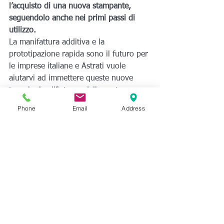
l’acquisto di una nuova stampante, 
seguendolo anche nei primi passi di 
utilizzo.
La manifattura additiva e la 
prototipazione rapida sono il futuro per 
le imprese italiane e Astrati vuole 
aiutarvi ad immettere queste nuove 
tecnologie all’interno della vostra 
azienda.
Phone
Email
Address
Per qualunque informazione non 
esitate a contattarci a: info@astrati.eu
#tecnicostampa3d
#corsodistampa3d
#assistenza
#stampa3d
#assistenzastampante3d
#Genova
#astrati
#tecnico
Genova
Stampa 3D