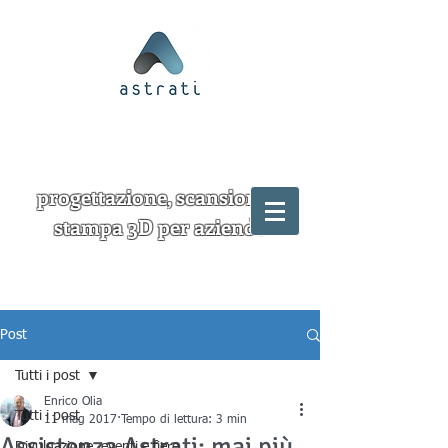
progettazione, scansione e
stampa 3D per aziende
Post
Tutti i post
Enrico Olia
Tutti i post
11 mag 2017
Tempo di lettura: 3 min
Assistenza Astrati: mai più
Divulgazione, eventi e fiere