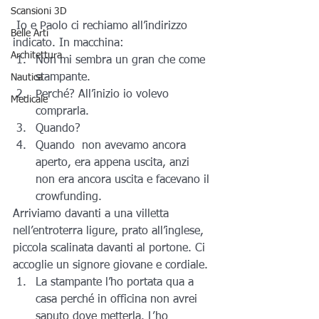
Scansioni 3D
 Io e Paolo ci rechiamo all’indirizzo 
Belle Arti
indicato. In macchina:
Architettura
Non mi sembra un gran che come 
stampante.
Nautica
Perché? All’inizio io volevo 
Medicale
comprarla.
Quando?
Quando  non avevamo ancora 
aperto, era appena uscita, anzi 
non era ancora uscita e facevano il 
crowfunding.
Arriviamo davanti a una villetta 
nell’entroterra ligure, prato all’inglese, 
piccola scalinata davanti al portone. Ci 
accoglie un signore giovane e cordiale.
La stampante l’ho portata qua a 
casa perché in officina non avrei 
saputo dove metterla. L’ho 