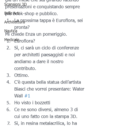
già un mese che sta girando facendo 
Scansioni 3D
presentazioni e conquistando sempre 
Belle Arti
più book-shop e pubblico.
La prossima tappa è Euroflora, sei 
Architettura
pronta?
Nautica
Mi chiede Enza un pomeriggio.
Medicale
Euroflora?
Sì, ci sarà un ciclo di conferenze 
per architetti paesaggisti e noi 
andiamo a dare il nostro 
contributo.
Ottimo.
C’è questa bella statua dell’artista 
Biasci che vorrei presentare: Water 
Wall 
#1
Ho visto i bozzetti
Ce ne sono diversi, almeno 3 di 
cui uno fatto con la stampa 3D.
Si, in resina metalacrilica, lo ha 