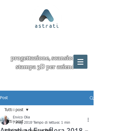
progettazione, scansione e
stampa 3D per aziende
Post
Tutti i post
Enrico Olia
Tutti i post
7 mag 2018
Tempo di lettura: 1 min
Astrati ad Euroflora 2018 –
Divulgazione, eventi e fiere