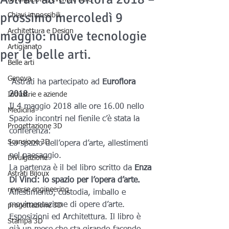
prossimo mercoledì 9
Chiavi impossibili
Architettura e Design
maggio: nuove tecnologie
Artigianato
per le belle arti.
Belle arti
Genova
 Astrati ha partecipato ad 
Euroflora 
2018
.
Industrie e aziende
Il 4 maggio 2018 alle ore 16.00 nello 
Medicina
Spazio incontri nel fienile c’è stata la 
Progettazione 3D
conferenza:
Scansione 3D
Lo spazio dell’opera d’arte, allestimenti 
nel paesaggio.
Divulgazione
La partenza è il bel libro scritto da 
Enza 
Astrati Bijoux
Di Vinci: lo spazio per l’opera d’arte.
reverse engineering
Allestimento, custodia, imballo e 
movimentazione di opere d’arte. 
progettazione 3D
Esposizioni ed Architettura. Il libro è 
Stampa 3D