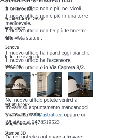
Il nuovo ufficio non è più nei vicoli.
Chiavi impossibili
Il nuovo ufficio non è più in una torre 
Architettura e Design
medioevale.
Artigianato
Il nuovo ufficio non ha più le finestre 
Belle arti
alte vista statue .
Genova
Il nuovo ufficio ha i parcheggi bianchi.
Industrie e aziende
Il nuovo ufficio ha l’ascensore.
Medicina
Il nuovo ufficio è 
in Via Caprera 8/2.
Progettazione 3D
Scansione 3D
Divulgazione
Nel nuovo ufficio potete venirci a 
Astrati Bijoux
trovare su appuntamento mandandoci 
reverse engineering
una mail a 
info@astrati.eu
 oppure un 
WhatApp al 3478519523
progettazione 3D
Stampa 3D
Da noi potrete continuare a trovare: