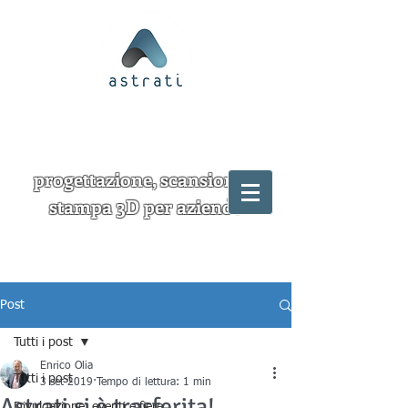
progettazione, scansione e
stampa 3D per aziende
Post
Tutti i post
Enrico Olia
Tutti i post
3 set 2019
Tempo di lettura: 1 min
Astrati si è trasferita!
Divulgazione, eventi e fiere