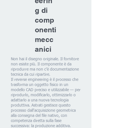
eerin
g di
comp
onenti
mecc
anici
Non hai il disegno originale. Il fornitore
non esiste più. Il componente è da
riprodurre ma non c'è documentazione
tecnica da cui ripartire.
Il reverse engineering è il processo che
trasforma un oggetto fisico in un
modello CAD preciso e utilizzabile — per
riprodurlo, modificarlo, ottimizzarlo o
adattarlo a una nuova tecnologia
produttiva. Astrati gestisce questo
processo dall'acquisizione geometrica
alla consegna del file nativo, con
competenza diretta sulla fase
successiva: la produzione additiva.