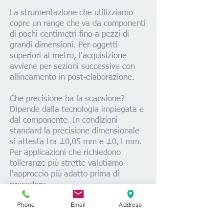
La strumentazione che utilizziamo
copre un range che va da componenti
di pochi centimetri fino a pezzi di
grandi dimensioni. Per oggetti
superiori al metro, l'acquisizione
avviene per sezioni successive con
allineamento in post-elaborazione.
Che precisione ha la scansione?
Dipende dalla tecnologia impiegata e
dal componente. In condizioni
standard la precisione dimensionale
si attesta tra ±0,05 mm e ±0,1 mm.
Per applicazioni che richiedono
tolleranze più strette valutiamo
l'approccio più adatto prima di
procedere.
Phone
Email
Address
Consegnate solo il file o anche la
stampa del componente?