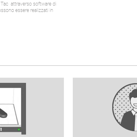
o Tac attraverso software di
ssono essere realizzati in