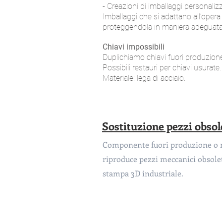
- Creazioni di imballaggi personalizz
Imballaggi che si adattano all’ope
proteggendola in maniera adeguata
Chiavi impossibili
Duplichiamo chiavi fuori produzion
Possibili restauri per chiavi usurate.
Materiale: lega di acciaio.
Sostituzione pezzi obso
Componente fuori produzione o no
riproduce pezzi meccanici obsole
stampa 3D industriale.