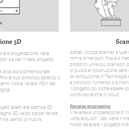
zione
3D
Scan
Astrati utilizza scanner a luce 
one e progettazione, nella
mm e dimensioni fino a 4 metri
otti sia per l’intero progetto
possono unire più scansioni pe
di pulizia e ricostruzione del
 la tavola bidimensionale
la riproduzione in Tecnologia
 fino al suo prototipo estetico o
a controllo numerico o a moni
riamo inoltre l'analisi FEM del
Il progetto poi potrà essere co
ogica.
condiviso anche in cloud.
Reverse engineering
rogetti adatti alla stampa 3D.
Il reverse è un’operazione di ri
egno 3D valido sia per tavole,
volta acquisiti i dati viene r
ine utensili di nuova
modo da avere il progetto tri