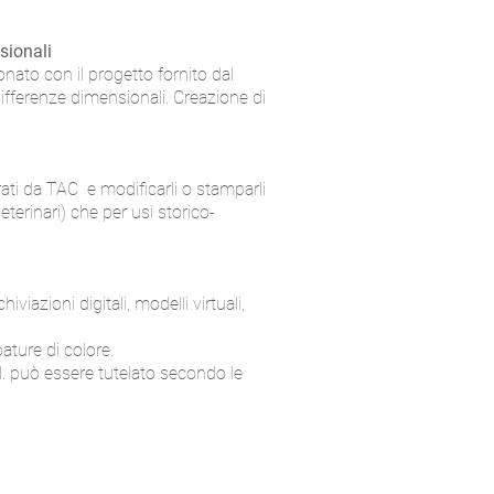
sionali
ionato con il progetto fornito dal
differenze dimensionali. Creazione di
erati da TAC e modificarli o stamparli
eterinari) che per usi storico-
viazioni digitali, modelli virtuali,
ture di colore.
r.l. può essere tutelato secondo le