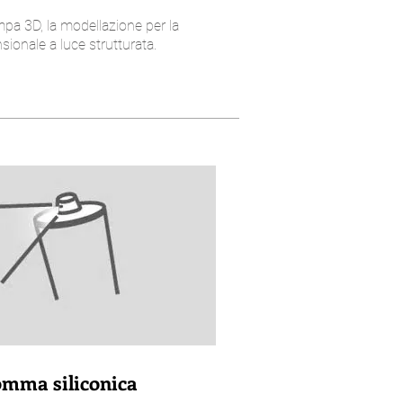
mpa 3D, la modellazione per la
ionale a luce strutturata.
gomma siliconica