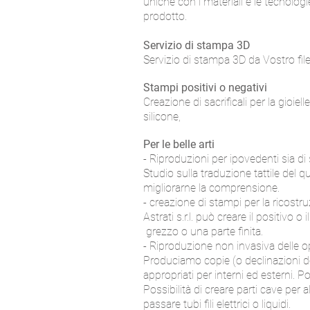
uniche con i materiali e le tecnologi
prodotto.
Servizio di stampa 3D
Servizio di stampa 3D da Vostro file
Stampi positivi o negativi
Creazione di sacrificali per la gioielle
silicone,
Per le belle arti
- Riproduzioni per ipovedenti sia di 
Studio sulla traduzione tattile del q
migliorarne la comprensione.
- creazione di stampi per la ricostruz
Astrati s.r.l. può creare il positivo 
grezzo o una parte finita.
- Riproduzione non invasiva delle op
Produciamo copie (o declinazioni de
appropriati per interni ed esterni. Pos
Possibilità di creare parti cave per al
passare tubi fili elettrici o liquidi.