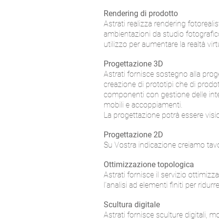
Rendering di prodotto
Astrati realizza rendering fotoreali
ambientazioni da studio fotografico
utilizzo per aumentare la realtà virt
Progettazione 3D
Astrati fornisce sostegno alla prog
creazione di prototipi che di prodo
componenti con gestione delle inte
mobili e accoppiamenti.
La progettazione potrà essere visio
Progettazione 2D
Su Vostra indicazione creiamo tavo
Ottimizzazione topologica
Astrati fornisce il servizio ottimiz
l’analisi ad elementi finiti per ridur
Scultura digitale
Astrati fornisce sculture digitali, mod