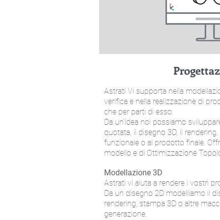
​Progetta
Astrati Vi supporta nella modellazi
verifica e nella realizzazione di prod
che per parti di esso.
Da un’idea noi possiamo sviluppare
quotata, il disegno 3D, il rendering,
funzionale o al prodotto finale. Off
modello e di Ottimizzazione Topol
Modellazione 3D
Astrati vi aiuta a rendere i vostri p
Da un disegno 2D modelliamo il dis
rendering, stampa 3D o altre macch
generazione.