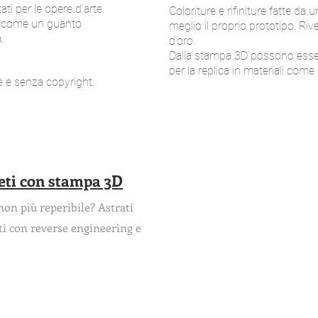
ati per le opere d’arte
Coloriture e rifiniture fatte da
ra come un guanto
meglio il proprio prototipo. Rive
.
d’oro.
Dalla stampa 3D possono essere 
per la replica in materiali com
e e senza copyright.
leti con stampa 3D
n più reperibile? Astrati
ti con reverse engineering e