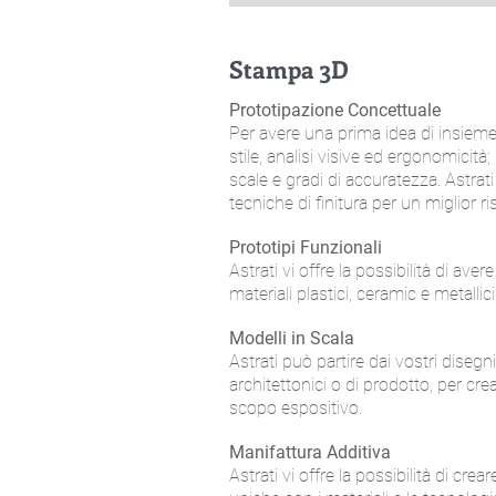
Stampa
3D
Prototipazione Concettuale
Per avere una prima idea di insieme 
stile, analisi visive ed ergonomicità
scale e gradi di accuratezza. Astrati
tecniche di finitura per un miglior ri
Prototipi Funzionali
Astrati vi offre la possibilità di avere
materiali plastici, ceramic e metallici
Modelli in Scala
Astrati può partire dai vostri disegn
architettonici o di prodotto, per cr
scopo espositivo.
Manifattura Additiva
Astrati vi offre la possibilità di crear