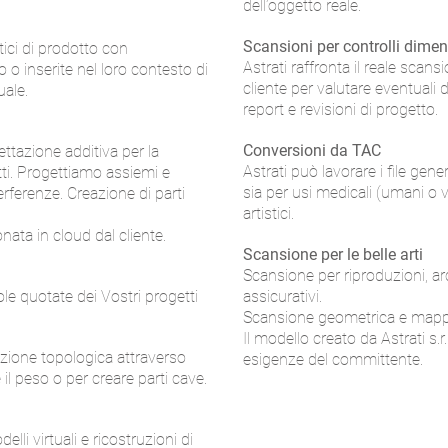
dell’oggetto reale.
Scansioni per controlli dimen
stici di prodotto con
Astrati raffronta il reale scans
 o inserite nel loro contesto di
cliente per valutare eventuali 
uale.
report e revisioni di progetto.
Conversioni da TAC
ettazione additiva per la
Astrati può lavorare i file gen
tti. Progettiamo assiemi e
sia per usi medicali (umani o v
rferenze. Creazione di parti
artistici.
nata in cloud dal cliente.
Scansione per le belle arti
Scansione per riproduzioni, archi
le quotate dei Vostri progetti
assicurativi.
Scansione geometrica e mappa
Il modello creato da Astrati s.
zazione topologica attraverso
esigenze del committente.
re il peso o per creare parti cave.
elli virtuali e ricostruzioni di