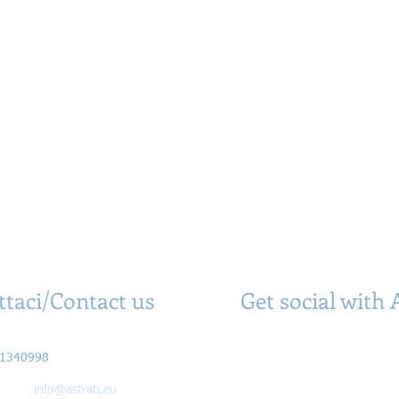
ttaci/Contact us
Get social with 
Olia Enrico
61340998
il:
info@astrati.eu