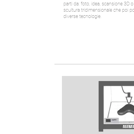
parti da: foto, idea, scansione 3D 
scultura tridimensionale che poi po
diverse tecnologie.