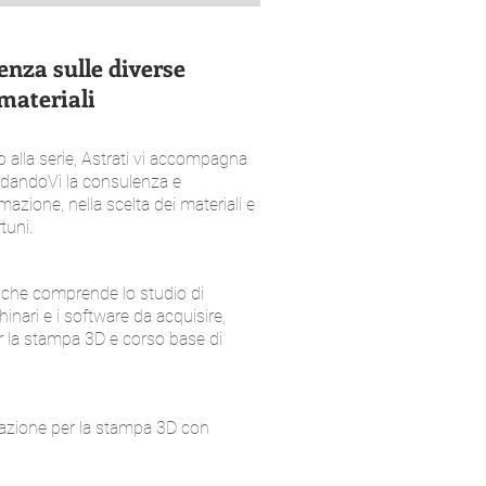
nza sulle diverse
 materiali
o alla serie, Astrati vi accompagna
 dandoVi la consulenza e
azione, nella scelta dei materiali e
tuni.
 che comprende lo studio di
hinari e i software da acquisire,
r la stampa 3D e corso base di
lazione per la stampa 3D con