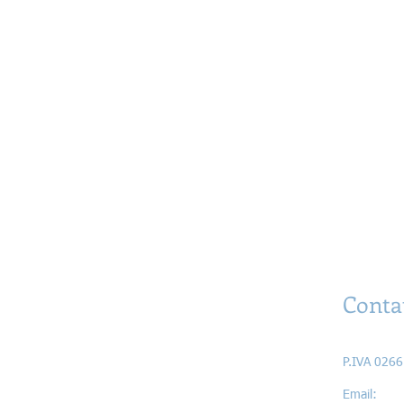
Conta
Astrati di 
P.IVA 026
Ema