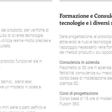
Formazione e Consule
tecnologie e i diversi
del prodotto, per verifiche di
; Uso di diverse tecnologie,
Dalla progettazione, al prototip
 utilizza resine molto precise e
attraverso le nuove tecnologie
sultato.
l’appoggio necessario nella form
dei metodi produttivi più oppor
 prototipi funzionali sia in
Consulenza in azienda
.
Pacchetto di 50 ore in azienda
fattibilità, consulenza sui macc
corso base di modellazione pe
i tecnici, siano essi
stampa 3D.
eare un modello in scala a
Corsi di progettazione
Corso base di 16 ore di model
Fusion 360.
e mini serie o parti definitive