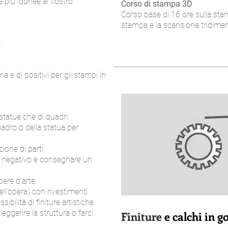
e più idonee al vostro
Corso di stampa 3D
Corso base di 16 ore sulla sta
stampa e la scansione tridimens
.
ria e di positivi per gli stampi in
statue che di quadri:
uadro o della statua per
ione di parti:
o il negativo e consegnare un
ere d'arte:
ll’opera) con rivestimenti
sibilità di finiture artistiche.
leggerire la struttura o farci
Finiture
e calchi in 