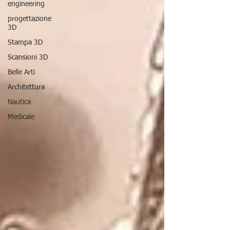
engineering
progettazione
3D
Stampa 3D
Scansioni 3D
Belle Arti
Architettura
Nautica
Medicale