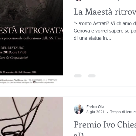
La Maestà ritro
“-Pronto Astrati? Vi chiamo d
Genova e vorrei sapere se pot
di una statua in...
Enrico Olia
8 giu 2021
Tempo di lettur
Premio Ivo Chies
3D