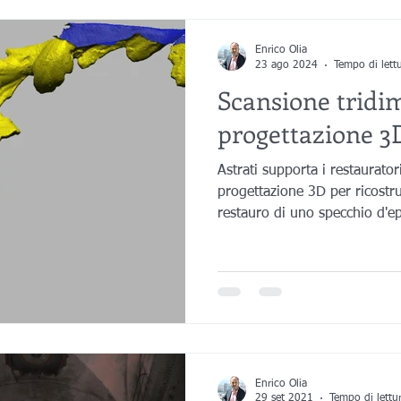
Medicina
Progettazione 3D
Scansione 3D
Divulgazione
Enrico Olia
23 ago 2024
Tempo di lett
Scansione tridi
progettazione 3D
Stampa 3D
Scansioni 3D
Belle Arti
progettazione 3D
Astrati supporta i restaurato
e
progettazione 3D per ricostr
restauro di uno specchio d'e
Enrico Olia
29 set 2021
Tempo di lettu