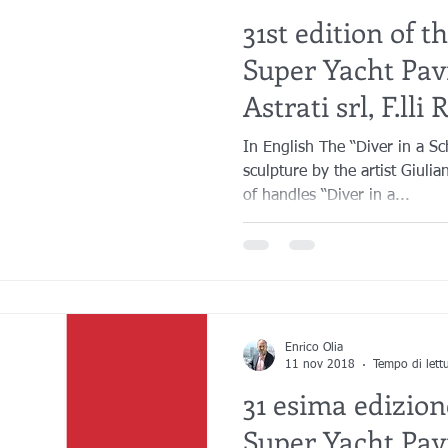
31st edition of 
Super Yacht Pavi
Astrati srl, F.lli
In English The “Diver in a Scho
sculpture by the artist Giuli
of handles “Diver in a...
Enrico Olia
11 nov 2018
Tempo di lett
31 esima edizio
Super Yacht Pav