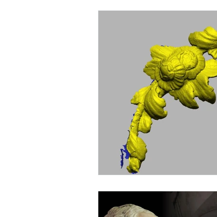
Genova
Industrie e aziende
Astrati Bijoux
reverse engineering
Architettura
Nautica
Medical