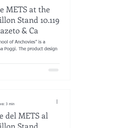
the METS at the
llon Stand 10.119
 Razeto & Ca
ol of Anchovies” is a
ana Poggi. The product design
ura: 3 min
ne del METS al
illon Stand