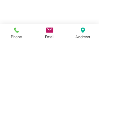
Phone
Email
Address
#Progettazione3D
#jewelry
#gioielli
#Liguria
#oreficeria
#Genova
#astrati
#scansione
#scanner3d
Artigianato
Belle arti
Scansione 3D
Mostra tutti
Post recenti