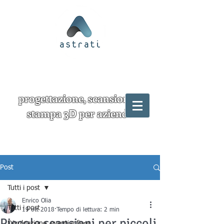
progettazione, scansione e
stampa 3D per aziende
Post
Tutti i post
Enrico Olia
Tutti i post
19 ott 2018
Tempo di lettura: 2 min
Piccole scansioni per piccoli
Divulgazione, eventi e fiere