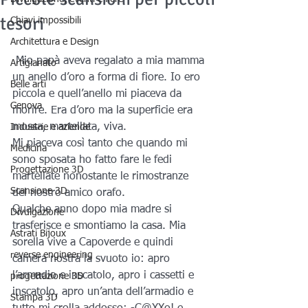
tesori
Chiavi impossibili
Architettura e Design
 Mio papà aveva regalato a mia mamma 
Artigianato
un anello d’oro a forma di fiore. Io ero 
Belle arti
piccola e quell’anello mi piaceva da 
Genova
morire. Era d’oro ma la superficie era 
mossa, martellata, viva.
Industrie e aziende
Mi piaceva così tanto che quando mi 
Medicina
sono sposata ho fatto fare le fedi 
Progettazione 3D
martellate nonostante le rimostranze 
Scansione 3D
del nostro amico orafo.
Qualche anno dopo mia madre si 
Divulgazione
trasferisce e smontiamo la casa. Mia 
Astrati Bijoux
sorella vive a Capoverde e quindi 
reverse engineering
camera nostra la svuoto io: apro 
l’armadio e inscatolo, apro i cassetti e 
progettazione 3D
inscatolo, apro un’anta dell’armadio e 
Stampa 3D