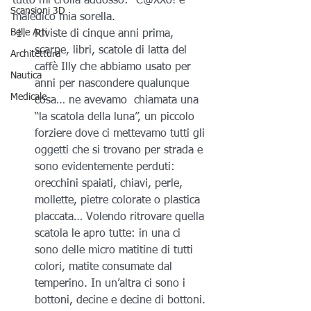
tutto mi crolla addosso: -C@XXo! e 
Scansioni 3D
maledico mia sorella.
Belle Arti
Riviste di cinque anni prima, 
scarpe, libri, scatole di latta del 
Architettura
caffè Illy che abbiamo usato per 
Nautica
anni per nascondere qualunque 
Medicale
cosa… ne avevamo  chiamata una 
“la scatola della luna”, un piccolo 
forziere dove ci mettevamo tutti gli 
oggetti che si trovano per strada e 
sono evidentemente perduti: 
orecchini spaiati, chiavi, perle, 
mollette, pietre colorate o plastica 
placcata… Volendo ritrovare quella 
scatola le apro tutte: in una ci 
sono delle micro matitine di tutti 
colori, matite consumate dal 
temperino. In un’altra ci sono i 
bottoni, decine e decine di bottoni. 