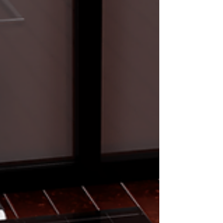
Il ciondolo è finito, il papagheno è ben confezionato
nella sua scatolina, con sacchetto coordinato e
bigliettino in carta artigianale.