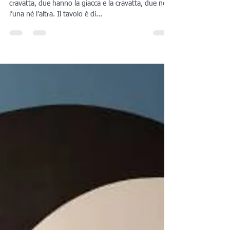
Enrico Olia
9 ott 2019
Tempo di lettura: 2 min
MODELLI FUNZIONALI
Due dei sei uomini hanno la giacca ma non la
cravatta, due hanno la giacca e la cravatta, due né
l’una né l’altra. Il tavolo è di...