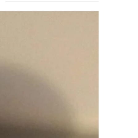
Premettiamo che noi non abbiamo arrecato nessun
danno alla Protoreaster nodosus in questione
perché l’abbiamo incontrata quando era già...