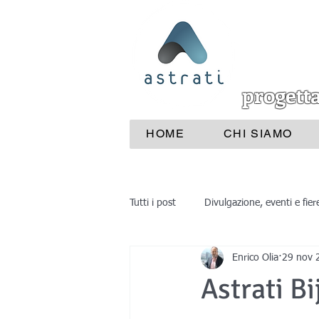
progett
HOME
CHI SIAMO
Tutti i post
Divulgazione, eventi e fier
Enrico Olia
29 nov 
Industrie e aziende
Medicina
Astrati Bi
reverse engineering
progettaz