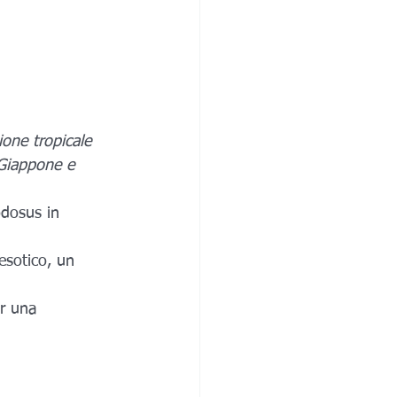
one tropicale 
 Giappone e 
dosus in 
esotico, un 
r una 