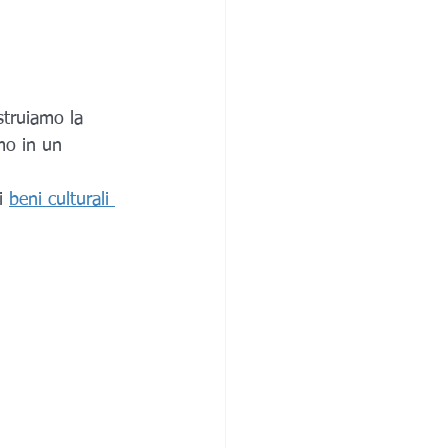
struiamo la 
mo in un 
i 
beni culturali 