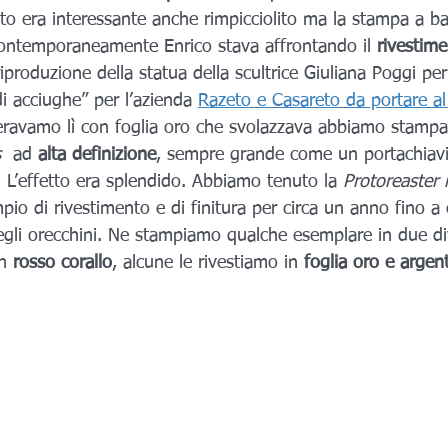
tto era interessante anche rimpicciolito ma la stampa a ba
ontemporaneamente Enrico stava affrontando il 
rivestime
riproduzione della statua della scultrice Giuliana Poggi per
di acciughe” per l’azienda 
Razeto e Casareto da portare al
eravamo lì con foglia oro che svolazzava abbiamo stampa
 
 ad 
alta definizione
, sempre grande come un portachiavi
o. L’effetto era splendido. Abbiamo tenuto la 
Protoreaster
io di rivestimento e di finitura per circa un anno fino a
egli orecchini. Ne stampiamo qualche esemplare in due di
n 
rosso corallo
, alcune le rivestiamo in 
foglia oro e argen