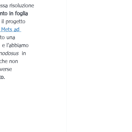
ssa risoluzione 
nto in foglia 
 il progetto 
 Mets ad 
to una 
 e l’abbiamo 
 nodosus 
 in 
 che non 
verse 
to
. 