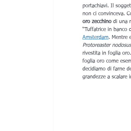
portachiavi. Il sogge
non ci convinceva. C
oro zecchino
 di una 
“Tuffatrice in banco 
Amsterdam
. Mentre 
Protoreaster nodosus
rivestita in foglia or
foglia oro come esemp
decidiamo di farne d
grandezze a scalare i