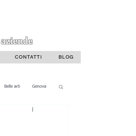
 aziende
CONTATTI
BLOG
Belle arti
Genova
i Bijoux
ttura
Nautica