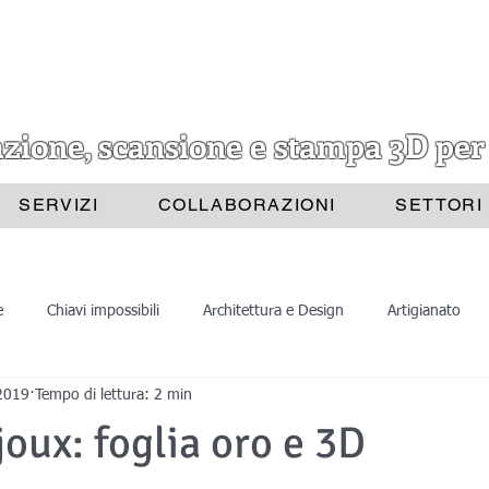
azione, scansione e stampa 3D per
SERVIZI
COLLABORAZIONI
SETTORI
e
Chiavi impossibili
Architettura e Design
Artigianato
2019
Tempo di lettura: 2 min
Progettazione 3D
Scansione 3D
Divulgazione
Astrat
joux: foglia oro e 3D
ione 3D
Stampa 3D
Scansioni 3D
Belle Arti
Archite