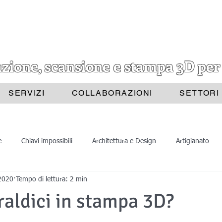
azione, scansione e stampa 3D per
SERVIZI
COLLABORAZIONI
SETTORI
e
Chiavi impossibili
Architettura e Design
Artigianato
2020
Tempo di lettura: 2 min
Progettazione 3D
Scansione 3D
Divulgazione
Astrat
aldici in stampa 3D?
ione 3D
Stampa 3D
Scansioni 3D
Belle Arti
Archite