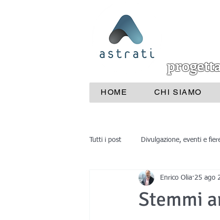
progett
HOME
CHI SIAMO
Tutti i post
Divulgazione, eventi e fier
Enrico Olia
25 ago 
Industrie e aziende
Medicina
Stemmi ar
reverse engineering
progettaz