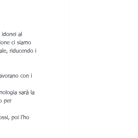
 idonei al 
zione ci siamo 
ale, riducendo i 
lavorano con i 
nologia sarà la 
o per 
ssi, poi l’ho 