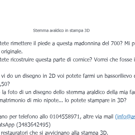
Stemma araldico in stampa 3D
otete rimettere il piede a questa madonnina del 700? Mi 
originale.
ete ricostruire questa parte di cornice? Vorrei che fosse i
 vi do un disegno in 2D voi potete farmi un bassorilievo 
,50?
 la foto di un disegno dello stemma araldico della mia fam
l matrimonio di mio nipote... lo potete stampare in 3D?
no per telefono allo 0104558971, altre via mail 
(info@as
atsApp (3483642495)
i restauratori che si avvicinano alla stampa 3D.