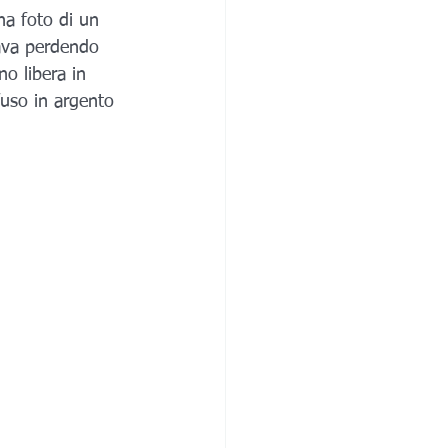
na foto di un 
tava perdendo 
o libera in 
fuso in argento 