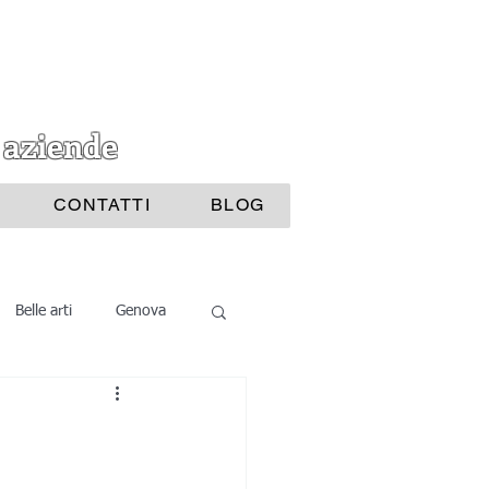
 aziende
CONTATTI
BLOG
Belle arti
Genova
i Bijoux
ttura
Nautica