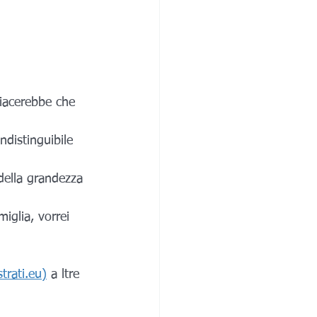
piacerebbe che 
ndistinguibile 
della grandezza 
iglia, vorrei 
trati.eu)
 a ltre 