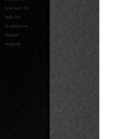
Scansioni 3D
Belle Arti
Architettura
Nautica
Medicale