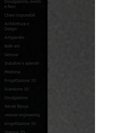
Divulgazione, eventi
e fiere
Chiavi impossibili
Architettura e
Design
Artigianato
Belle arti
Genova
Industrie e aziende
Medicina
Progettazione 3D
Scansione 3D
Divulgazione
Astrati Bijoux
reverse engineering
progettazione 3D
Stampa 3D