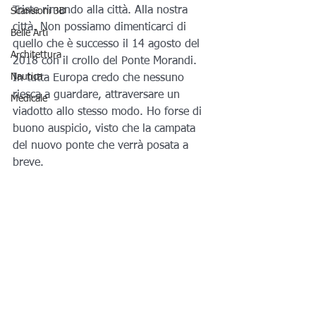
Triste rimando alla città. Alla nostra 
Scansioni 3D
città. Non possiamo dimenticarci di 
Belle Arti
quello che è successo il 14 agosto del 
Architettura
2018 con il crollo del Ponte Morandi. 
Nautica
In tutta Europa credo che nessuno 
riesca a guardare, attraversare un 
Medicale
viadotto allo stesso modo. Ho forse di 
buono auspicio, visto che la campata 
del nuovo ponte che verrà posata a 
breve.