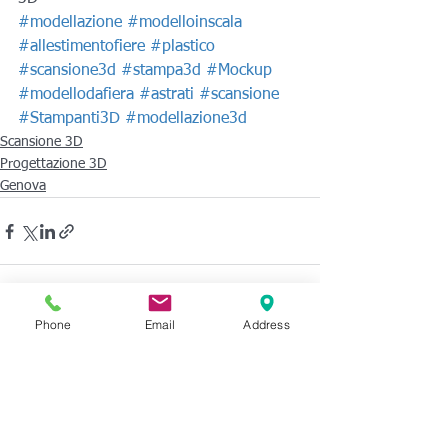
#modellazione
#modelloinscala
#allestimentofiere
#plastico
#scansione3d
#stampa3d
#Mockup
#modellodafiera
#astrati
#scansione
#Stampanti3D
#modellazione3d
Scansione 3D
Progettazione 3D
Genova
Phone
Email
Address
Mostra tutti
Post recenti