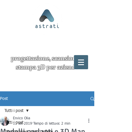
progettazione, scansione e
stampa 3D per aziende
Post
Tutti i post
Enrico Olia
Tutti i post
11 set 2019
Tempo di lettura: 2 min
Modelli parlanti e 3D Map
Divulgazione, eventi e fiere