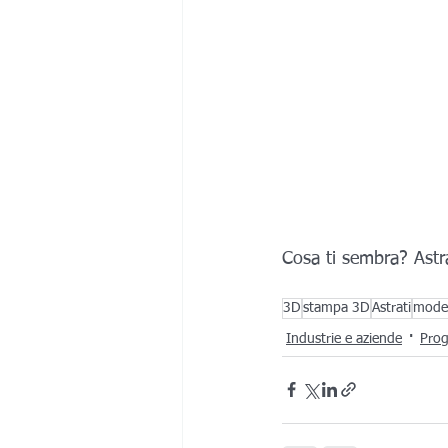
Cosa ti sembra? Astra
3D
stampa 3D
Astrati
model
Industrie e aziende
Prog