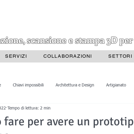
azione, scansione e stampa 3D per
SERVIZI
COLLABORAZIONI
SETTORI
e
Chiavi impossibili
Architettura e Design
Artigianato
022
Tempo di lettura: 2 min
Progettazione 3D
Scansione 3D
Divulgazione
Astrat
 fare per avere un prototip
ione 3D
Stampa 3D
Scansioni 3D
Belle Arti
Archite