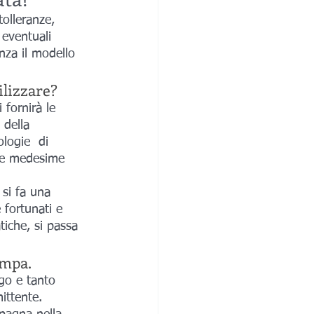
tolleranze, 
 eventuali 
nza il modello 
ilizzare?
 fornirà le 
della 
logie  di 
le medesime 
i si fa una 
fortunati e 
iche, si passa 
ampa.
ittente. 