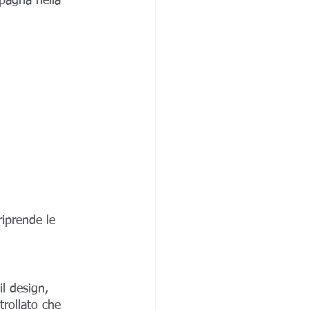
mpagna nella 
riprende le 
il design, 
trollato che 