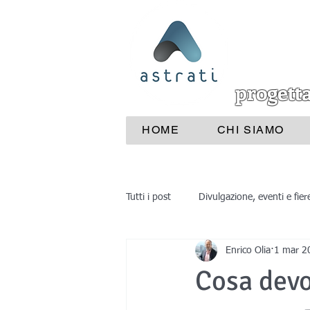
progett
HOME
CHI SIAMO
Tutti i post
Divulgazione, eventi e fier
Enrico Olia
1 mar 2
Industrie e aziende
Medicina
Cosa devo
reverse engineering
progettaz