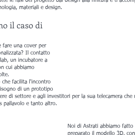
utte le fasi del progetto dal design alla finitura e ti acco
nologia, materiali e design.
o il caso di 
e fare una cover per 
alizzata? Il contatto 
lab, un incubatore a 
con cui abbiamo 
lte. 
che facilita l'incontro 
bisogno di un prototipo 
ere di settore e agli investitori per la sua telecamera che 
is pallavolo e tanto altro. 
Noi di Astrati abbiamo fatto 
preparato il modello 3D, con