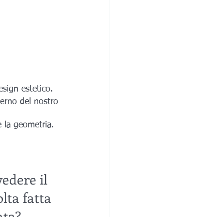
esign estetico.
terno del nostro 
e la geometria. 
edere il 
lta fatta 
ta? 