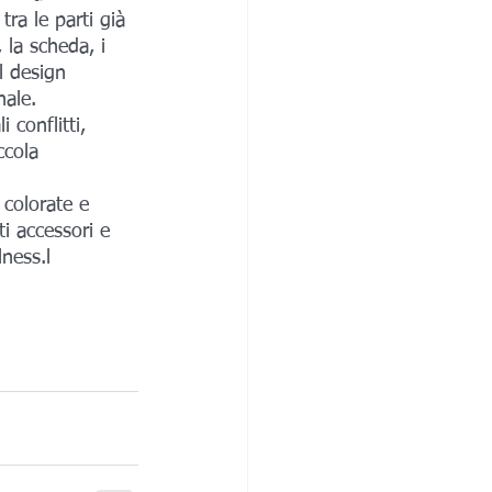
ra le parti già 
 la scheda, i 
il design 
ale. 
 conflitti, 
ccola 
 colorate e  
i accessori e 
lness.l 