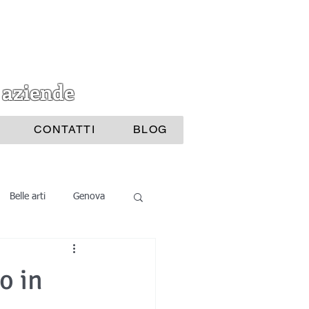
 aziende
CONTATTI
BLOG
Belle arti
Genova
i Bijoux
o in
ttura
Nautica