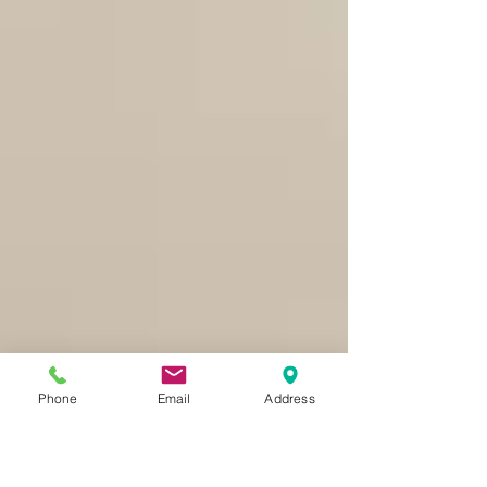
Phone
Email
Address