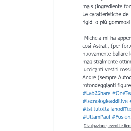
mais (ingrediente fon
Le caratteristiche de
rigidi o più gommosi 
 Michela mi ha appena chiesto di fare un breve intervento sull’ottimizzazione topologica e 
così Astrati, (per fo
nuovamente ballare l
magistralmente ottimi
luccicanti vestiti ross
Andre (sempre Autodes
rotondeggianti figure
#Lab2Share
#OneTe
#tecnologieadditive
#IstitutoItalianodiTe
#UttamPaul
#Fusion
Divulgazione, eventi e fier