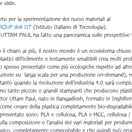
 slide.
to per la sperimentazione dei nuovi materiali al 
OUP dell IIT
 (Istituto Italiano di Tecnologia).
re UTTAM PAUL ha fatto una panoramica sulle prospettive f
 è chiaro ai più, il nostro mondo è un ecosistema chiuso 
plastici difficilmente e lentamente smaltibili crea molti pro
 spesso presentate come più ecologiche rispetto ad altre
duzione su  larga scala per una produzione on-demand), 
ltanto quando la rivoluzione dell’industria 4.0 sarà compiu
mo tante piccole o grandi stampanti che producono plasti
ottor Uttam Paul, nato in Bangadlesh, formato in Inghilter
come creare della plastica completamente bio-degradabil
 presentato sono: PLA e cellulosa, PLA e MCC, cellulosa /
ulla composizione e l’analisi dei vari materiali per produr
ogico, completamente compostabile e che quindi può pro