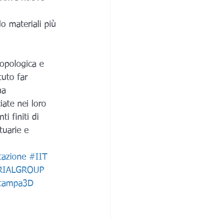
o materiali più 
tuto far 
ma 
ate nei loro 
i finiti di 
tuarie e 
tazione
#IIT
RIALGROUP
tampa3D