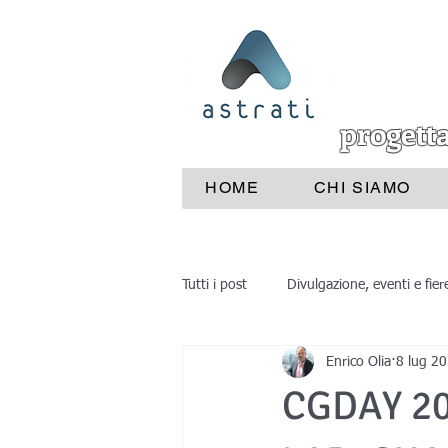
progett
HOME
CHI SIAMO
Tutti i post
Divulgazione, eventi e fier
Enrico Olia
8 lug 2
Industrie e aziende
Medicina
CGDAY 20
reverse engineering
progettaz