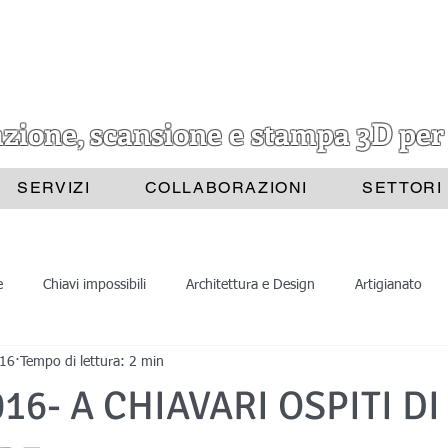
azione, scansione e stampa 3D per
SERVIZI
COLLABORAZIONI
SETTORI
e
Chiavi impossibili
Architettura e Design
Artigianato
016
Tempo di lettura: 2 min
Progettazione 3D
Scansione 3D
Divulgazione
Astrat
16- A CHIAVARI OSPITI DI
ione 3D
Stampa 3D
Scansioni 3D
Belle Arti
Archite