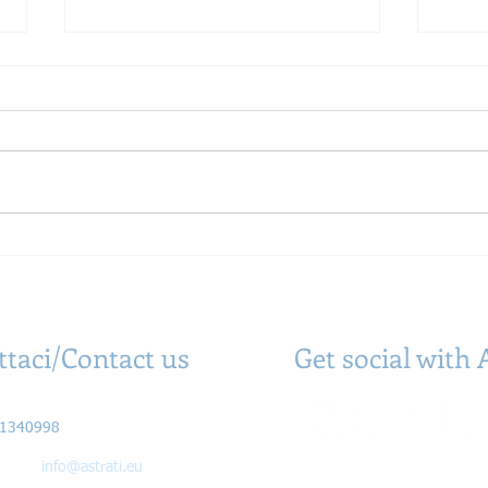
Titanio e stampa 3D: storia,
10 an
ragioni di un successo e
stam
panorama attuale
meto
ttaci/Contact us
Get social with 
Olia Enrico
61340998
il:
info@astrati.eu