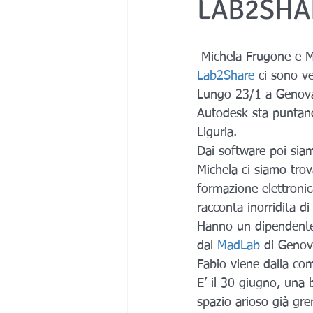
LAB2SHA
Medicale
 Michela Frugone e 
Lab2Share 
ci sono ve
Lungo 23/1 a Genova.
Autodesk sta puntan
Liguria.
Dai software poi sia
Michela ci siamo trov
formazione elettronic
racconta inorridita 
Hanno un dipendente,
dal 
MadLab
 di Genov
Fabio viene dalla com
E’ il 30 giugno, una b
spazio arioso già gre