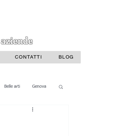
 aziende
CONTATTI
BLOG
Belle arti
Genova
i Bijoux
ttura
Nautica