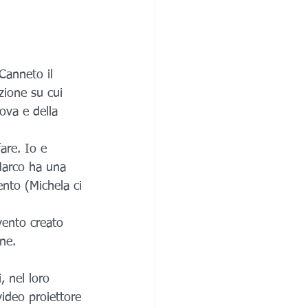
Canneto il 
zione su cui 
va e della 
are. Io e 
Marco ha una 
ento (Michela ci 
vento creato 
ne.
, nel loro 
video proiettore 