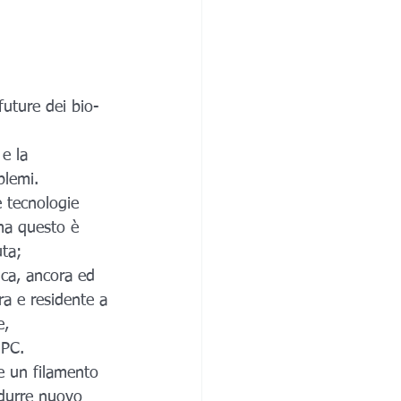
uture dei bio- 
e la 
blemi.
 tecnologie 
ma questo è 
ta; 
ca, ancora ed 
ra e residente a 
e,
 PC.
re un filamento 
durre nuovo 