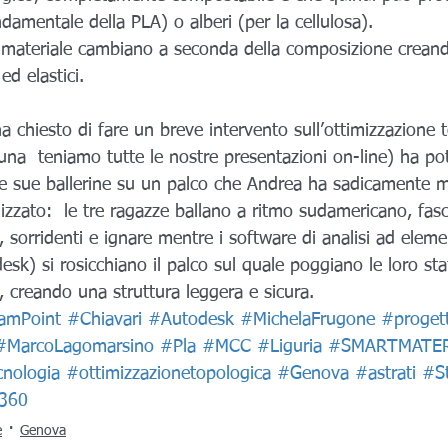
damentale della PLA) o alberi (per la cellulosa).
l materiale cambiano a seconda della composizione creand
ed elastici.
rtuna  teniamo tutte le nostre presentazioni on-line) ha po
e sue ballerine su un palco che Andrea ha sadicamente 
zzato:  le tre ragazze ballano a ritmo sudamericano, fasci
i, sorridenti e ignare mentre i software di analisi ad element
k) si rosicchiano il palco sul quale poggiano le loro sta
, creando una struttura leggera e sicura.
amPoint
#Chiavari
#Autodesk
#MichelaFrugone
#proget
#MarcoLagomarsino
#Pla
#MCC
#Liguria
#SMARTMATE
cnologia
#ottimizzazionetopologica
#Genova
#astrati
#S
360
e
Genova