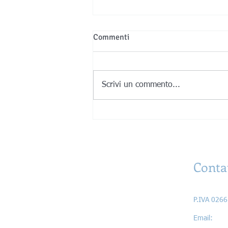
Commenti
Scrivi un commento...
La forma prima della materia
Conta
Astrati di 
P.IVA 026
Ema