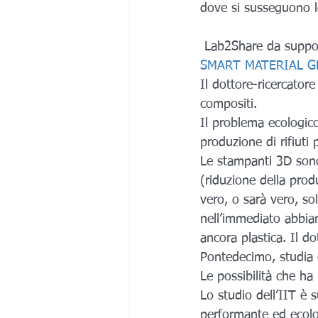
dove si susseguono le
 Lab2Share da suppor
SMART MATERIAL GR
Il dottore-ricercato
compositi.
Il problema ecologico
produzione di rifiuti 
Le stampanti 3D sono
(riduzione della pro
vero, o sarà vero, so
nell’immediato abbia
ancora plastica. Il d
Pontedecimo, studia 
Le possibilità che ha
Lo studio dell’IIT è s
performante ed ecol