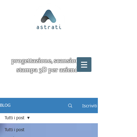
progettazione, scansione e
stampa 3D per aziende
Iscriviti
BLOG
Tutti i post
Tutti i post