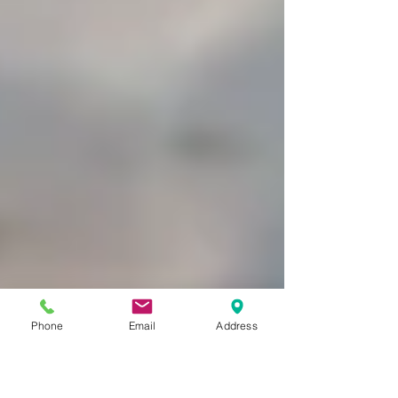
Phone
Email
Address