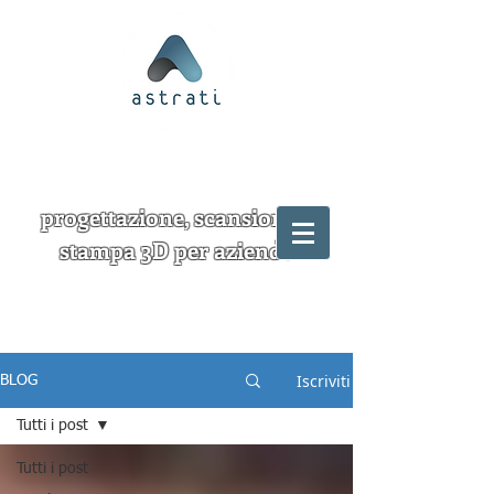
progettazione, scansione e
stampa 3D per aziende
Iscriviti
BLOG
Tutti i post
Tutti i post