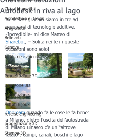
Autodesk in riva al lago
Chiavi impossibili
Architettura e Design
Nella sala granaio siamo in tre ad 
occuparci di tecnologie additive.
Artigianato
-Incredibile- mi dice Matteo di 
Belle arti
Sharebot
, – Solitamente in queste 
Genova
occasioni sono solo!-
Industrie e aziende
Medicina
Progettazione 3D
Scansione 3D
Divulgazione
Astrati Bijoux
OneTeam
 quando fa le cose le fa bene: 
reverse engineering
a Milano, dietro l’uscita dell’autostrada 
progettazione 3D
di Milano Binasco c’è un “altrove 
Stampa 3D
fatato”: campi, canali, boschi e lago 