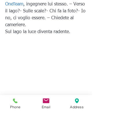
OneTeam
, ingegnere lui stesso. – Verso 
il lago?- Sulle scale?- Chi fa la foto?- Io 
no, ci voglio essere. – Chiedete al 
cameriere.
Sul lago la luce diventa radente.
#stratasys
#OneTeam
Phone
Email
Address
#cascinaboscaccio
#Autodesk
#progettazione
#tecnologieadditive
#sharebot
#technimold
#andreaperego
#flaviatersilla
#pmi