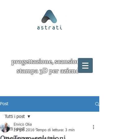
progettazione, scansione e
stampa 3D per aziende
Post
Tutti i post
Enrico Olia
Tutti i post
29 giu 2016
Tempo di lettura: 3 min
OneTeam-soluzioni
Divulgazione, eventi e fiere