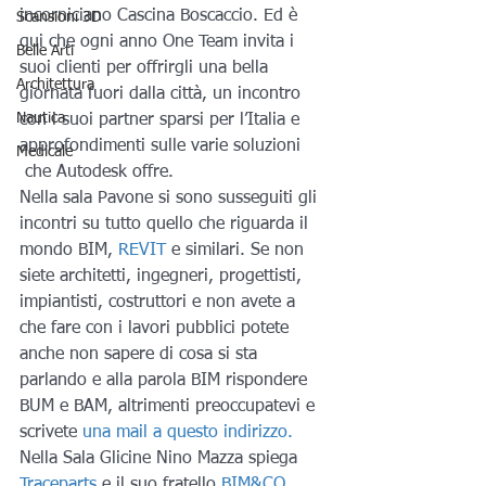
incorniciano Cascina Boscaccio. Ed è 
Scansioni 3D
qui che ogni anno One Team invita i 
Belle Arti
suoi clienti per offrirgli una bella 
Architettura
giornata fuori dalla città, un incontro 
Nautica
con i suoi partner sparsi per l’Italia e 
approfondimenti sulle varie soluzioni 
Medicale
 che Autodesk offre.
Nella sala Pavone si sono susseguiti gli 
incontri su tutto quello che riguarda il 
mondo BIM, 
REVIT 
e similari. Se non 
siete architetti, ingegneri, progettisti, 
impiantisti, costruttori e non avete a 
che fare con i lavori pubblici potete 
anche non sapere di cosa si sta 
parlando e alla parola BIM rispondere 
BUM e BAM, altrimenti preoccupatevi e 
scrivete
 una mail a questo indirizzo.
Nella Sala Glicine Nino Mazza spiega 
Traceparts
 e il suo fratello
 BIM&CO
. 