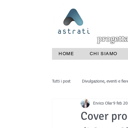
progett
HOME
CHI SIAMO
Tutti i post
Divulgazione, eventi e fier
Enrico Olia
9 feb 2
Industrie e aziende
Medicina
Cover pro
reverse engineering
progettaz