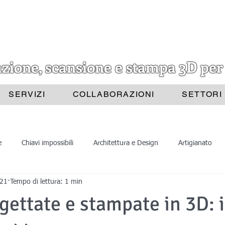
azione, scansione e stampa 3D per
SERVIZI
COLLABORAZIONI
SETTORI
e
Chiavi impossibili
Architettura e Design
Artigianato
021
Tempo di lettura: 1 min
Progettazione 3D
Scansione 3D
Divulgazione
Astrat
gettate e stampate in 3D: i
ione 3D
Stampa 3D
Scansioni 3D
Belle Arti
Archite