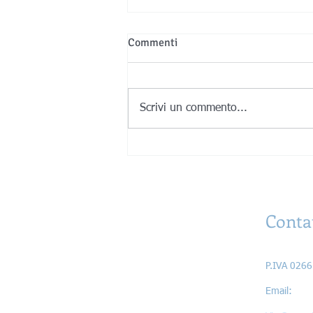
Commenti
Scrivi un commento...
Titanio e stampa 3D: storia,
ragioni di un successo e
panorama attuale
Conta
Astrati di 
P.IVA 026
Ema