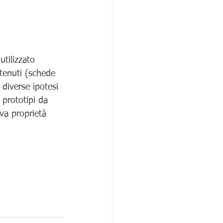
tilizzato 
ntenuti (schede 
 diverse ipotesi 
 prototipi da 
iva proprietà 