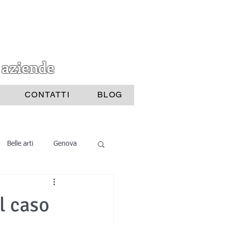
 aziende
CONTATTI
BLOG
Belle arti
Genova
i Bijoux
l caso
ttura
Nautica