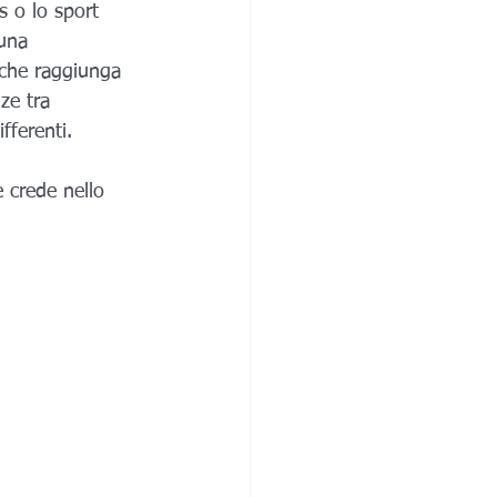
s o lo sport 
 una 
 che raggiunga 
ze tra 
fferenti. 
 crede nello 