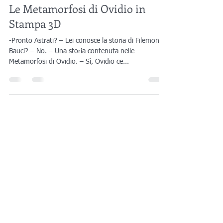
Enrico Olia
17 ott 2019
Tempo di lettura: 3 min
Le Metamorfosi di Ovidio in
Stampa 3D
-Pronto Astrati? – Lei conosce la storia di Filemone e
Bauci? – No. – Una storia contenuta nelle
Metamorfosi di Ovidio. – Sì, Ovidio ce...