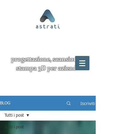
progettazione, scansione e
stampa 3D per aziende
Iscriviti
BLOG
Tutti i post
Tutti i post