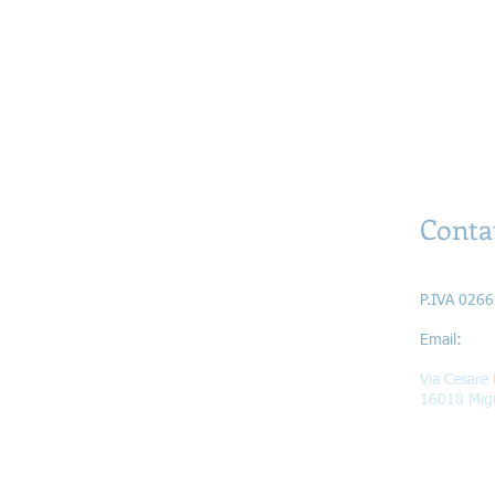
Conta
Astrati di 
P.IVA 026
Ema
Via Cesare 
16018 Mig