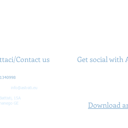
ttaci/Contact us
Get social with 
Olia Enrico
61340998
il:
info@astrati.eu
Battisti, 15A
Download a
nanego GE