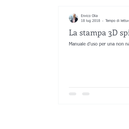
Genova
Industrie e aziende
Enrico Olia
18 lug 2018
Tempo di lettu
La stampa 3D sp
Astrati Bijoux
reverse engineering
Manuale d'uso per una non nat
Architettura
Nautica
Medical