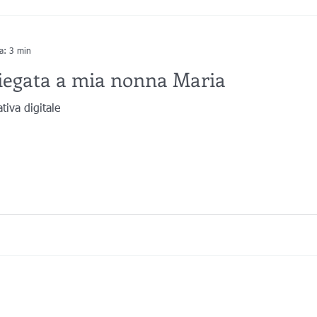
Medicina
Progettazione 3D
Scansione 3D
Divulgazione
ra: 3 min
iegata a mia nonna Maria
progettazione 3D
Stampa 3D
Scansioni 3D
Belle Arti
iva digitale
e