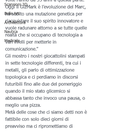
volte l’anno da 35 anni a questa parte. 
Scansioni 3D
Oggi il GizMark è l’evoluzione del Marc, 
Belle Arti
ha subito una mutazione genetica per 
riacquistare il suo spirito innovatore e 
Architettura
vuole radunare attorno a se tutte quelle 
Nautica
realtà che si occupano di tecnologia a 
Medicale
vari livelli per metterle in 
comunicazione.”
Gli mostro i nostri giocattolini stampati 
in sette tecnologie differenti, tra cui i 
metalli, gli parlo di ottimizzazione 
topologica e ci perdiamo in discorsi 
futuribili fino alle due del pomeriggio 
quando il mio stato glicemico si 
abbassa tanto che invoco una pausa, o 
meglio una pizza.
Metà delle cose che ci siamo detti non è 
fattibile con solo dieci giorni di 
preavviso ma ci ripromettiamo di 