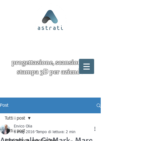
progettazione, scansione e
stampa 3D per aziende
Post
Tutti i post
Enrico Olia
Tutti i post
6 mag 2016
Tempo di lettura: 2 min
Astrati allo GizMark- Marc
Divulgazione, eventi e fiere