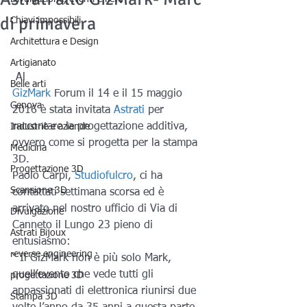
di primavera
Chiavi impossibili
Architettura e Design
Artigianato
 Al 
Belle arti
GizMark
 Forum il 14 e il 15 maggio 
Genova
2016 è stata invitata 
Astrati
 per 
raccontare la progettazione additiva, 
Industrie e aziende
ovvero come si progetta per la stampa 
Medicina
3D.
Progettazione 3D
Paolo Carpi, 
Studiofulcro
, ci ha 
Scansione 3D
contattati settimana scorsa ed è 
arrivato nel nostro ufficio di Via di 
Divulgazione
Canneto il Lungo 23 pieno di 
Astrati Bijoux
entusiasmo:
reverse engineering
“ Il GizMark non è più solo Mark, 
quell’evento che vede tutti gli 
progettazione 3D
appassionati di elettronica riunirsi due 
Stampa 3D