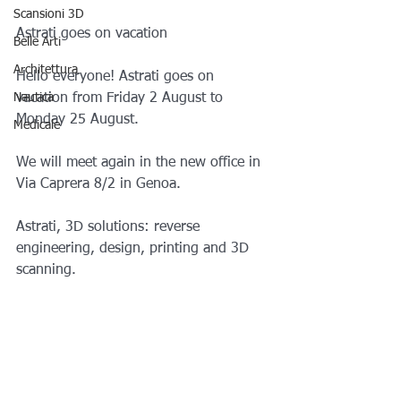
Scansioni 3D
Astrati goes on vacation
Belle Arti
Architettura
Hello everyone! Astrati goes on 
Nautica
vacation from Friday 2 August to 
Monday 25 August.
Medicale
We will meet again in the new office in 
Via Caprera 8/2 in Genoa.
Astrati, 3D solutions: reverse 
engineering, design, printing and 3D 
scanning.