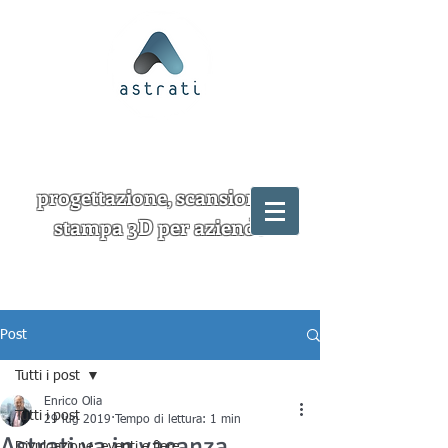
progettazione, scansione e
stampa 3D per aziende
Post
Tutti i post
Enrico Olia
Tutti i post
29 lug 2019
Tempo di lettura: 1 min
Astrati va in vacanza
Divulgazione, eventi e fiere