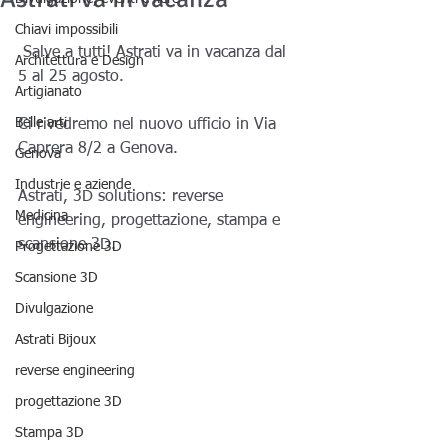
Chiavi impossibili
 Salve a tutti! Astrati va in vacanza dal 
Architettura e Design
5 al 25 agosto.
Artigianato
Belle arti
Ci rivedremo nel nuovo ufficio in Via 
Caprera 8/2 a Genova.
Genova
Industrie e aziende
Astrati, 3D solutions: reverse 
Medicina
engineering, progettazione, stampa e 
scansione 3D.
Progettazione 3D
Scansione 3D
Divulgazione
Astrati Bijoux
reverse engineering
progettazione 3D
Stampa 3D