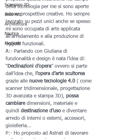
Scansioni 3D
della tecnologia per me si sono aperte 
nuove prospettive creative. Ho sempre 
Belle Arti
lavorato su pezzi unici anche se spesso 
Architettura
mi sono occupata di arte applicata 
Nautica
all’arredamento e alla produzione di 
Medicale
oggetti funzionali.
A:- Parlando con Giuliana di 
funzionalità e design è nata l’idea di: 
“
Declinazioni d’opera
” ovvero si parte 
dall’idea che,
 l’opera d’arte scultorea 
grazie alle
 nuove tecnologie 4.0 
( come 
scanner tridimensionale, progettazione 
3D avanzata e stampa 3D), 
possa 
cambiare
 dimensioni, materiale e 
quindi 
destinazione d’uso
 e diventare 
arredo di interni o esterni, accessori, 
gioielleria...
P:- Ho proposto ad Astrati di lavorare 