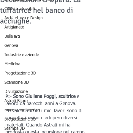
tuffatrice nel banco di
Chiavi impossibili
Architettura e Design
acciughe.
Artigianato
Belle arti
Genova
Industrie e aziende
Medicina
Progettazione 3D
Scansione 3D
Divulgazione
P:- Sono Giuliana Poggi, scultrice
 e 
Astrati Bijoux
lavoro da parecchi anni a Genova. 
reverse engineering
Prevalentemente i miei lavori sono di 
soggetto marino e adopero diversi 
progettazione 3D
materiali. Quando Astrati mi ha 
Stampa 3D
proposta questa incursione nel campo 