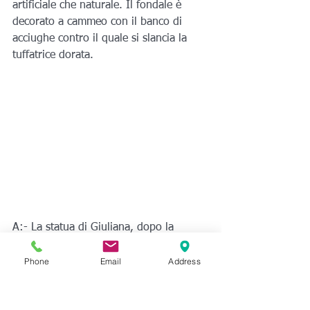
artificiale che naturale. Il fondale è 
decorato a cammeo con il banco di 
acciughe contro il quale si slancia la 
tuffatrice dorata.
A:- La statua di Giuliana, dopo la 
riprogettazione digitale
, è stata 
stampata in 3D e lavorata con un 
Phone
Email
Address
coating particolare
 che ha reso la 
maniglia calda e solida al tatto, 