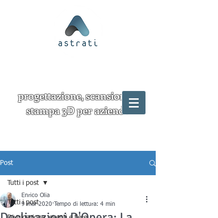
progettazione, scansione e
stampa 3D per aziende
Post
Tutti i post
Enrico Olia
Tutti i post
9 mar 2020
Tempo di lettura: 4 min
Declinazioni D'Opera: La
Divulgazione, eventi e fiere