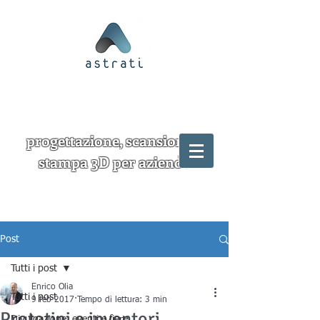
progettazione, scansione e
stampa 3D per aziende
Post
Tutti i post
Enrico Olia
Tutti i post
9 feb 2017
Tempo di lettura: 3 min
Prototipi e inventori
Divulgazione, eventi e fiere