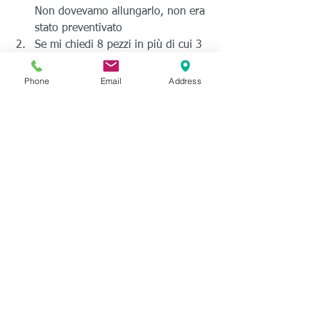
Non dovevamo allungarlo, non era 
stato preventivato
Se mi chiedi 8 pezzi in più di cui 3 
in gomma, cambia il prezzo, 
perché hai messo 8 pezzi in più in 
Phone
Email
Address
2 materiali diversi!
Caro signor Lasci, speriamo che tutto 
fili liscio e ci lasci presto.
Se non sei il signor Lasci, il signor 
Tortellini o il signor Scabbia (ma anche 
se lo sei) e 
hai bisogno di 
prototipazione rapida, modellazione 
tridimensionale e scansione non esitare 
a contattarci al:
info@astrati.eu o al 0104558971
#prototipotecnico
#prototipazionerapida
#progettazione
#modellazionetridimensionale