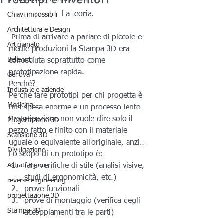
La teoria.
Chiavi impossibili
Architettura e Design
 Prima di arrivare a parlare di piccole e 
Artigianato
medie produzioni la Stampa 3D era 
Belle arti
conosciuta soprattutto come 
prototipazione rapida.
Genova
Perché?
Industrie e aziende
Perché fare prototipi per chi progetta è 
Medicina
una spesa enorme e un processo lento.
Prototipazione non vuole dire solo il 
Progettazione 3D
pezzo fatto e finito con il materiale 
Scansione 3D
uguale o equivalente all’originale, anzi…
Divulgazione
Lo scopo di un prototipo è:
Astrati Bijoux
fare verifiche di stile (analisi visive, 
studi di ergonomicità, etc.)
reverse engineering
prove funzionali
progettazione 3D
prove di montaggio (verifica degli 
Stampa 3D
accoppiamenti tra le parti)