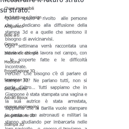
su strato.
Chiavi impossibili
Architettura e Design
Questo spazio è rivolto  alle persone 
che si dedicano alla diffusione della 
Artigianato
stampa 3d e a quelle che sentono il 
Belle arti
bisogno di avvicinarvisi.
Genova
Ogni settimana verrà raccontata una 
storia di chi già lavora nel campo, con 
Industrie e aziende
 le scoperte fatte e le difficoltà 
Medicina
incontrate.
Progettazione 3D
Perché? Che bisogno c’è di parlare di 
Scansione 3D
stampa 3d? Ne parlano tutti, non si 
parla d’altro… Tutti sappiamo che in 
Divulgazione
Giappone è stata stampata una vagina e 
Astrati Bijoux
la sua autrice è stata arrestata, 
reverse engineering
sappiamo che la Barilla vuole stampare 
la pasta e che astronauti e militari la 
progettazione 3D
stanno studiando per imbarcarla nelle 
Stampa 3D