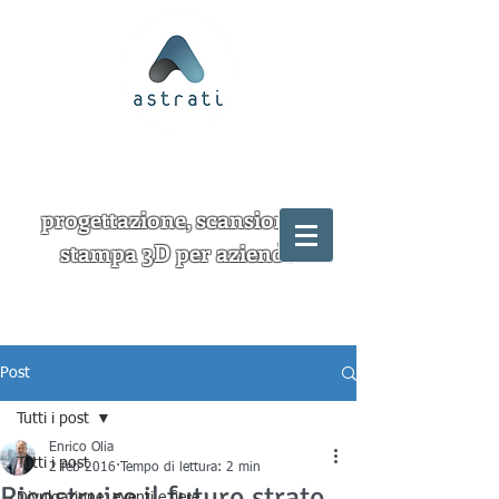
progettazione, scansione e
stampa 3D per aziende
Post
Tutti i post
Enrico Olia
Tutti i post
2 feb 2016
Tempo di lettura: 2 min
Ricostruire il futuro strato
Divulgazione, eventi e fiere