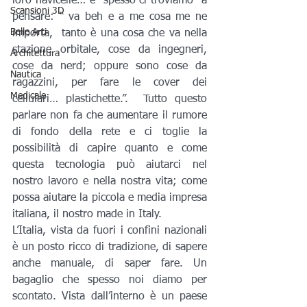
loro navicelle… e  spesso ci troviamo  a 
Scansioni 3D
pensare: “ va beh e a me cosa me ne 
Belle Arti
importa,  tanto è una cosa che va nella 
stazione orbitale, cose da ingegneri, 
Architettura
cose da nerd; oppure sono cose da 
Nautica
ragazzini, per fare le cover dei 
Medicale
cellulari… plastichette.”.  Tutto questo 
parlare non fa che aumentare il rumore 
di fondo della rete e ci toglie la 
possibilità di capire quanto e come 
questa tecnologia può aiutarci nel 
nostro lavoro e nella nostra vita; come 
possa aiutare la piccola e media impresa 
italiana, il nostro made in Italy.
L’Italia, vista da fuori i confini nazionali 
è un posto ricco di tradizione, di sapere 
anche manuale, di saper fare. Un 
bagaglio che spesso noi diamo per 
scontato. Vista dall’interno è un paese 