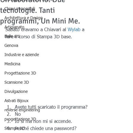
tecnologie. Tanti
Chiavi impossibili
Architettura e Design
programmi, Un Mini Me.
Artigianato
Sabato eravamo a Chiavari al 
Wylab 
a 
Belle arti
fare il corso di Stampa 3D base.
Genova
Industrie e aziende
Medicina
Progettazione 3D
Scansione 3D
Divulgazione
Astrati Bijoux
Avete tutti scaricato il programma?
reverse engineering
No
progettazione 3D
Io sì ma non mi si accende.
Stampa 3D
Perché chiede una password?