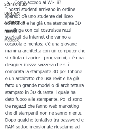
Come accedo al Wi-Fii?
Scansioni 3D
I nostri studenti arrivano in ordine 
Belle Arti
sparso: c’è uno studente del liceo 
Architettura
scientifico e ha già una stampante 3D 
casalinga con cui costruisce razzi 
Nautica
scaricati da internet che vanno a 
Medicale
cocacola e mentos; c’è una giovane 
mamma architetta con un computer che 
si rifiuta di aprire i programmi; c’è una 
designer mezza svizzera che si è 
comprata la stampante 3D per Iphone 
e un architetto che usa revit e ha già 
fatto un grande modello di architettura 
stampato in 3D durante il quale ha 
dato fuoco alla stampante. Poi ci sono 
tre ragazzi che fanno web marketing 
che di stampanti non ne sanno niente. 
Dopo qualche tentativo tra password e 
RAM sottodimensionate riusciamo ad 