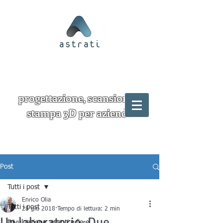
progettazione, scansione e
stampa 3D per aziende
Post
Tutti i post
Enrico Olia
Tutti i post
28 giu 2018
Tempo di lettura: 2 min
Un laboratorio. Due
Divulgazione, eventi e fiere