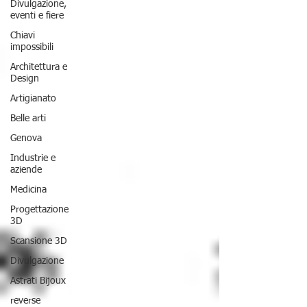
Divulgazione,
eventi e fiere
Chiavi
impossibili
Architettura e
Design
Artigianato
Belle arti
Genova
Industrie e
aziende
Medicina
Progettazione
3D
Scansione 3D
Divulgazione
Astrati Bijoux
reverse