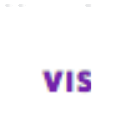
nata l’altro ieri ma in realtà è una signora di 36 anni.
La stampa 3D ha due date di...