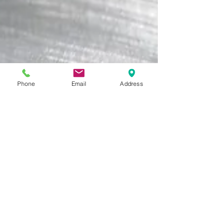
Phone
Email
Address