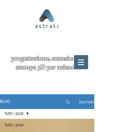
progettazione, scansione e
stampa 3D per aziende
Iscriviti
BLOG
Tutti i post
Tutti i post