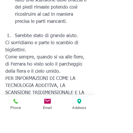
fatto una scansione delle braccia e 
dei piedi rimaste potendo così 
ricostruire al cad in maniera 
precisa le parti mancanti.
Sarebbe stato di grande aiuto.
Ci sorridiamo e parte lo scambio di 
bigliettini.
Come sempre, quando si va alle fiere, 
di Ferrara ho visto solo il parcheggio 
della fiera e il cielo umido.
PER INFORMAZIONI DI COME LA 
TECNOLOGIA ADDITIVA, LA 
SCANSIONE TRIDIMENSIONALE E LA 
STAMPA 3D POSSONO SOSTENERE LE 
BELLE ARTI E LA LORO 
Phone
Email
Address
COMUNICAZIONE: 
ASTRATI
info@astrati.eu
0104558971