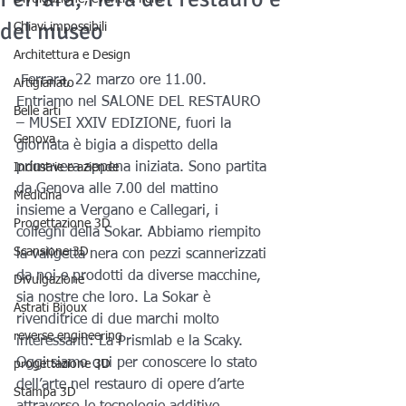
del museo
Chiavi impossibili
Architettura e Design
 Ferrara, 22 marzo ore 11.00.
Artigianato
Entriamo nel SALONE DEL RESTAURO 
Belle arti
– MUSEI XXIV EDIZIONE, fuori la 
Genova
giornata è bigia a dispetto della 
primavera appena iniziata. Sono partita 
Industrie e aziende
da Genova alle 7.00 del mattino 
Medicina
insieme a Vergano e Callegari, i 
Progettazione 3D
colleghi della Sokar. Abbiamo riempito 
Scansione 3D
la valigetta nera con pezzi scannerizzati 
da noi e prodotti da diverse macchine, 
Divulgazione
sia nostre che loro. La Sokar è 
Astrati Bijoux
rivenditrice di due marchi molto 
reverse engineering
interessanti: La Prismlab e la Scaky.
Oggi siamo qui per conoscere lo stato 
progettazione 3D
dell’arte nel restauro di opere d’arte 
Stampa 3D