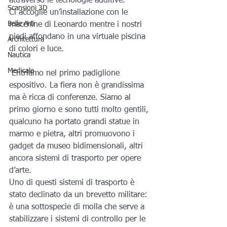
attraverso le tecnologie additive.
Scansioni 3D
Ci accoglie un’installazione con le 
Belle Arti
macchine di Leonardo mentre i nostri 
piedi affondano in una virtuale piscina 
Architettura
di colori e luce.
Nautica
Medicale
 Entriamo nel primo padiglione 
espositivo. La fiera non è grandissima 
ma è ricca di conferenze. Siamo al 
primo giorno e sono tutti molto gentili, 
qualcuno ha portato grandi statue in 
marmo e pietra, altri promuovono i 
gadget da museo bidimensionali, altri 
ancora sistemi di trasporto per opere 
d’arte.
Uno di questi sistemi di trasporto è 
stato declinato da un brevetto militare: 
è una sottospecie di molla che serve a 
stabilizzare i sistemi di controllo per le 