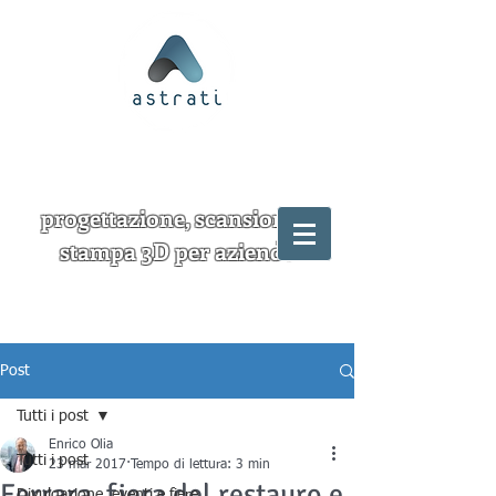
progettazione, scansione e
stampa 3D per aziende
Post
Tutti i post
Enrico Olia
Tutti i post
23 mar 2017
Tempo di lettura: 3 min
Ferrara, fiera del restauro e
Divulgazione, eventi e fiere