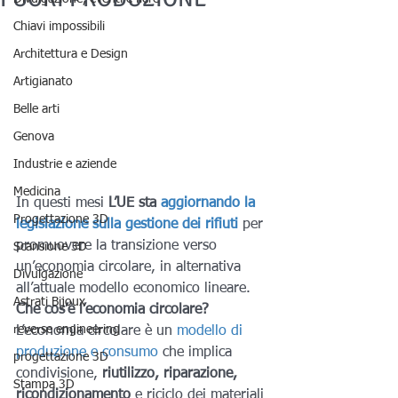
Chiavi impossibili
Architettura e Design
Artigianato
Belle arti
Genova
Industrie e aziende
Medicina
In questi mesi 
L’UE sta 
aggiornando la 
Progettazione 3D
legislazione sulla gestione dei rifiuti
per 
promuovere la transizione verso 
Scansione 3D
un’economia circolare, in alternativa 
Divulgazione
all’attuale modello economico lineare. 
Astrati Bijoux
Che cos’è l’economia circolare? 
reverse engineering
L’economia circolare è un 
modello di 
produzione e consumo
 che implica 
progettazione 3D
condivisione, 
riutilizzo, riparazione, 
Stampa 3D
ricondizionamento
 e riciclo dei materiali 