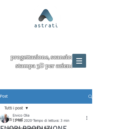
progettazione, scansione e
stampa 3D per aziende
Post
Tutti i post
Enrico Olia
Tutti i post
17 feb 2020
Tempo di lettura: 3 min
FUORI PRODUZIONE
Divulgazione, eventi e fiere