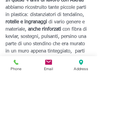
In questi 4 anni di lavoro con Astrati 
abbiamo ricostruito tante piccole parti 
in plastica: distanziatori di tendalino,
rotelle e ingranaggi
 di vario genere e 
materiale,
 anche rinforzati
 con fibra di 
kevlar, sostegni, pulsanti, persino una 
parte di uno stendino che era murato 
in un muro appena tinteggiato,  parti 
per arredi di design. A volte nella 
ricostruzione si prende la palla al balzo 
Phone
Email
Address
per modificare qualcosa e quindi si crea 
un 
“aggiornamento” della parte
.
Astrati, dal 2016 vi offre servizi 3D, 
dalla progettazione al coating, 
scansione e stampa 3D 
a Genova, via 
Caprera 8/2.
reverse engineering