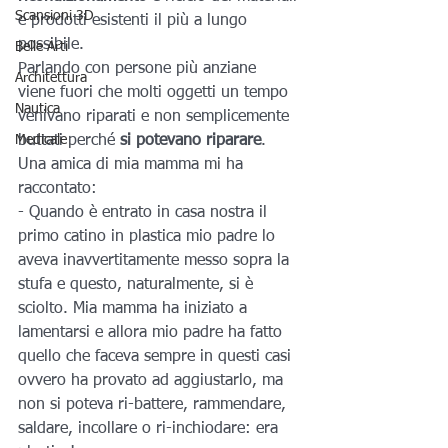
Scansioni 3D
e prodotti esistenti il più a lungo 
possibile.
Belle Arti
Parlando con persone più anziane 
Architettura
viene fuori che molti oggetti un tempo 
Nautica
venivano riparati e non semplicemente 
Medicale
buttati perché
 si potevano riparare
. 
Una amica di mia mamma mi ha 
raccontato:
- Quando è entrato in casa nostra il 
primo catino in plastica mio padre lo 
aveva inavvertitamente messo sopra la 
stufa e questo, naturalmente, si è 
sciolto. Mia mamma ha iniziato a 
lamentarsi e allora mio padre ha fatto 
quello che faceva sempre in questi casi 
ovvero ha provato ad aggiustarlo, ma 
non si poteva ri-battere, rammendare, 
saldare, incollare o ri-inchiodare: era 