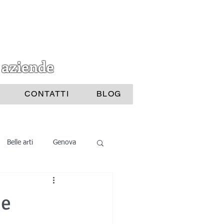
 aziende
CONTATTI
BLOG
Belle arti
Genova
i Bijoux
 e
ttura
Nautica