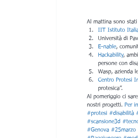
Al mattina sono stati 
IIT Istituto Ita
Università di Pa
E-nable
, comunit
Hackability
, ambi
persone con disa
Wasp, azienda le
Centro Protesi I
protesica”.
Al pomeriggio ci sare
nostri progetti. 
Per i
#protesi
#disabilità
#scansione3d
#tecno
#Genova
#25marzo