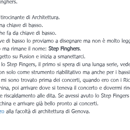
inghers.
 tirocinante di Architettura.
a chiave di basso.
he fa da chiave di basso.
ave di basso lo proviamo a disegnare ma non è molto leggi
o ma rimane il nome:
 Step Finghers
.
ogetto su Fusion e inizia a smanettarci.
o Step Fingers, il primo si spera di una lunga serie, vede
on solo come strumento riabilitativo ma anche per i bassis
 mi sono trovato prima dei concerti, quando ero con i Ricc
hina, poi arrivare dove si teneva il concerto e dovermi rin
e riscaldamento alle dita. Se avessi avuto lo Step Fingers
hina e arrivare già bello pronto ai concerti.
zo
 alla facoltà di architettura di Genova.