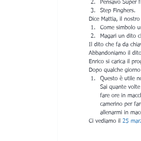
Pensavo Super f
Step Finghers.
Dice Mattia, il nostro
Come simbolo un
Magari un dito c
Il dito che fa da chi
Abbandoniamo il dit
Enrico si carica il pr
Dopo qualche giorno l
Questo è utile n
Sai quante volte
fare ore in macc
camerino per far
allenarmi in macc
Ci vediamo il 
25 mar