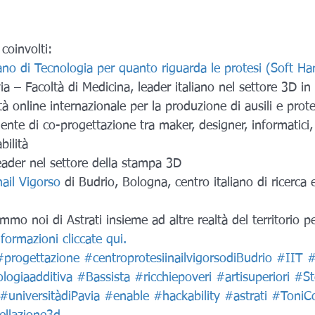
coinvolti:
liano di Tecnologia per quanto riguarda le protesi (Soft H
via – Facoltà di Medicina, leader italiano nel settore 3D 
à online internazionale per la produzione di ausili e prote
ente di co-progettazione tra maker, designer, informatici, 
bilità
ader nel settore della stampa 3D
nail Vigorso
 di Budrio, Bologna, centro italiano di ricerca
mmo noi di Astrati insieme ad altre realtà del territorio pe
nformazioni cliccate qui.
#progettazione
#centroprotesiinailvigorsodiBudrio
#IIT
#
logiaadditiva
#Bassista
#ricchiepoveri
#artisuperiori
#St
#universitàdiPavia
#enable
#hackability
#astrati
#ToniCo