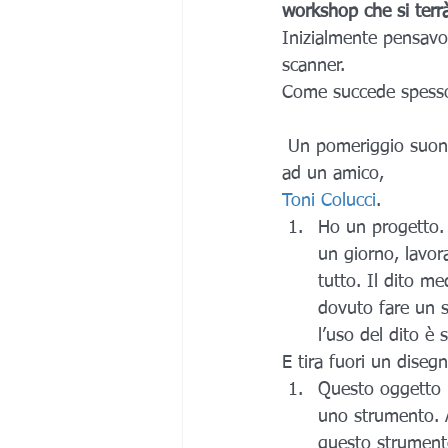
workshop che si terrà
Inizialmente pensavo 
scanner.
Come succede spesso 
 Un pomeriggio suonano alla porta del nostro ufficio. Sono un ex collega di Enrico insieme 
ad un amico, 
Toni Colucci
.
Ho un progetto. 
un giorno, lavor
tutto. Il dito me
dovuto fare un s
l’uso del dito è 
E tira fuori un diseg
Questo oggetto l
uno strumento. A
questo strumento