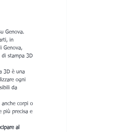
 su Genova.
ti, in 
di Genova, 
ia di stampa 3D 
pa 3D è una 
lizzare ogni 
ibili da 
 anche corpi o 
e più precisa e 
cipare al 