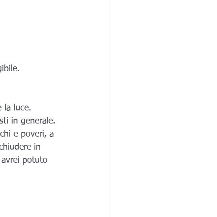
bile. 
 la luce.
ti in generale. 
hi e poveri, a 
chiudere in 
 avrei potuto 