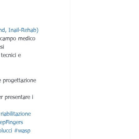
and, Inail-Rehab)
in campo medico
si
tecnici e 
 e progettazione 
r presentare i 
riabilitazione
epFingers
lucci
#wasp