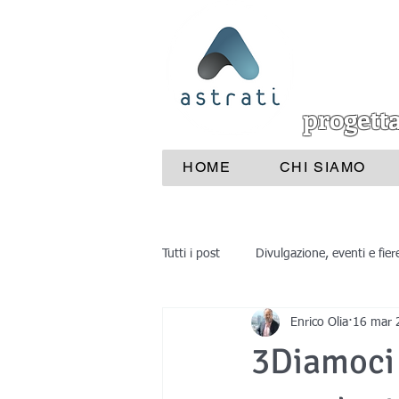
progett
HOME
CHI SIAMO
Tutti i post
Divulgazione, eventi e fier
Enrico Olia
16 mar 
Industrie e aziende
Medicina
3Diamoci 
reverse engineering
progettaz