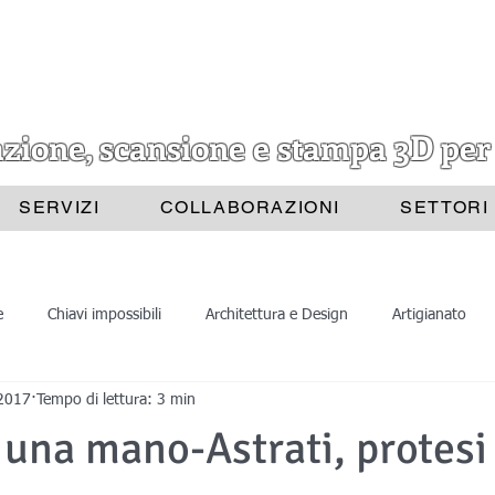
azione, scansione e stampa 3D per
SERVIZI
COLLABORAZIONI
SETTORI
e
Chiavi impossibili
Architettura e Design
Artigianato
2017
Tempo di lettura: 3 min
Progettazione 3D
Scansione 3D
Divulgazione
Astrat
una mano-Astrati, protesi
ione 3D
Stampa 3D
Scansioni 3D
Belle Arti
Archite