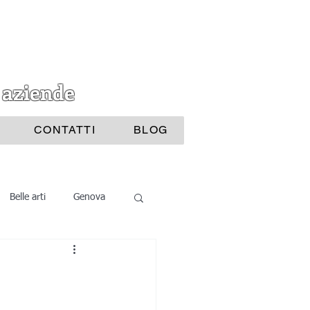
 aziende
CONTATTI
BLOG
Belle arti
Genova
i Bijoux
ttura
Nautica