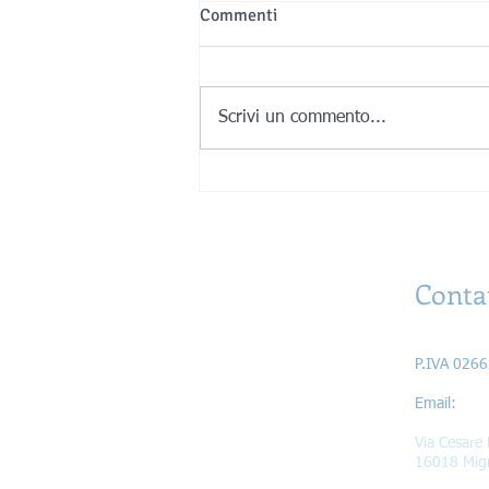
Commenti
Scrivi un commento...
La forma prima della materia
Conta
Astrati di 
P.IVA 026
Ema
Via Cesare 
16018 Mig