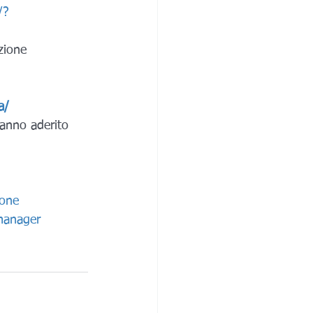
/?
zione 
a/
hanno aderito 
ione
anager