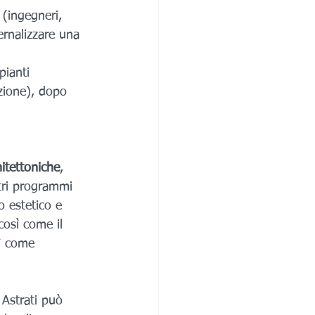
 (ingegneri, 
ernalizzare una 
pianti 
uzione), dopo 
hitettoniche
, 
tri programmi 
 estetico e 
così come il 
sì come 