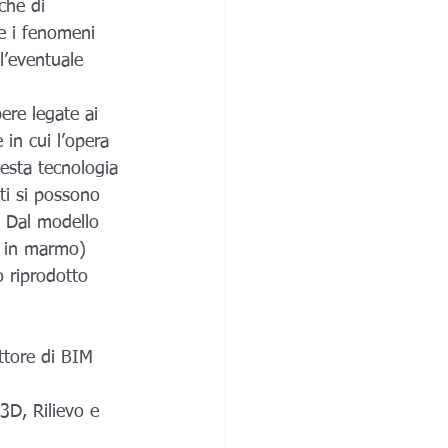
sche di 
re i fenomeni 
ll’eventuale 
ere legate ai 
 in cui l’opera 
uesta tecnologia 
uti si possono 
. Dal modello 
e in marmo) 
o riprodotto 
ttore di BIM 
3D, Rilievo e 