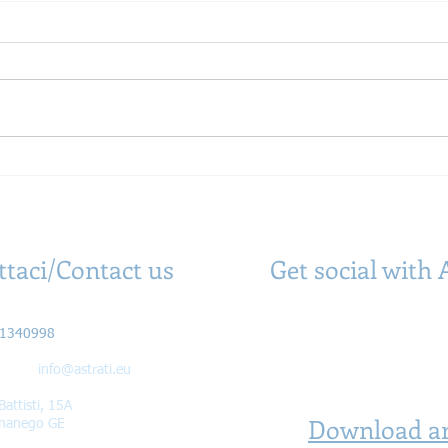
Titanio e stampa 3D: storia,
10 an
ragioni di un successo e
stam
panorama attuale
meto
ttaci/Contact us
Get social with 
Olia Enrico
61340998
il:
info@astrati.eu
Battisti, 15A
Download a
nanego GE