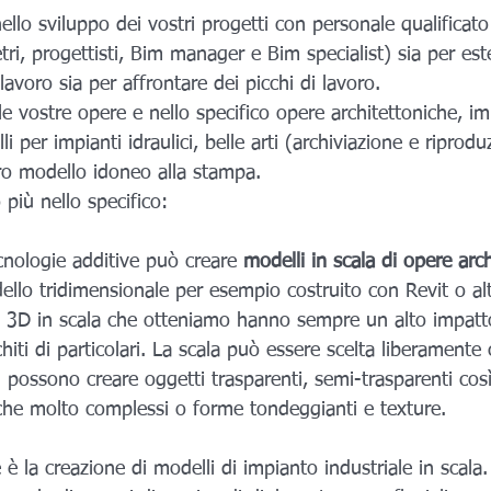
llo sviluppo dei vostri progetti con personale qualificato
tri, progettisti, Bim manager e Bim specialist) sia per est
lavoro sia per affrontare dei picchi di lavoro. 
e vostre opere e nello specifico opere architettoniche, im
lli per impianti idraulici, belle arti (archiviazione e riprod
tro modello idoneo alla stampa.
più nello specifico:
tecnologie additive può creare 
modelli in scala di opere arc
ello tridimensionale per esempio costruito con Revit o al
li 3D in scala che otteniamo hanno sempre un alto impatto
iti di particolari. La scala può essere scelta liberamente 
 Si possono creare oggetti trasparenti, semi-trasparenti co
anche molto complessi o forme tondeggianti e texture. 