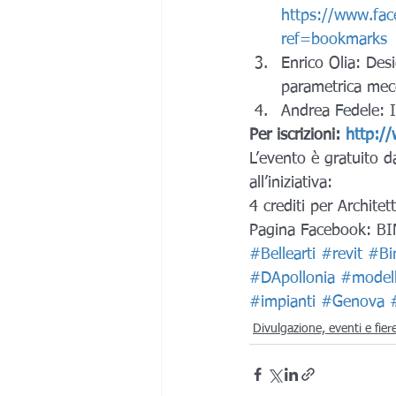
https://www.fa
ref=bookmarks
Enrico Olia: Desi
parametrica mecc
Andrea Fedele: I
Per iscrizioni: 
http:/
L’evento è gratuito da
all’iniziativa:
4 crediti per Architett
Pagina Facebook: BI
#Bellearti
#revit
#Bi
#DApollonia
#modelli
#impianti
#Genova
Divulgazione, eventi e fier