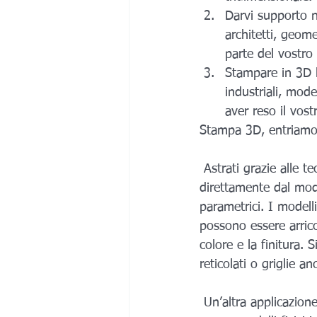
Darvi supporto ne
architetti, geome
parte del vostro 
Stampare in 3D l
industriali, mode
aver reso il vos
Stampa 3D, entriamo 
 Astrati grazie alle 
direttamente dal mod
parametrici. I model
possono essere arricch
colore e la finitura.
reticolati o griglie 
 Un’altra applicazione è la creazione di modelli di impianto industriale in scala. Astrati può 