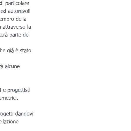
i particolare 
 ed autorevoli 
embro della 
 attraverso la 
erà parte del 
he già è stato 
rà alcune 
 e progettisti 
ametrici.
progetti dandovi 
llazione 