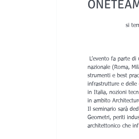
ONETEA
Medicale
 si te
 L’evento fa parte di una serie di interventi analoghi che sono già stati fatti sul territorio 
nazionale (Roma, Mila
strumenti e best pract
infrastrutture e delle
in Italia, nozioni tec
in ambito Architectur
Il seminario sarà dedi
Geometri, periti indu
architettonico che inf