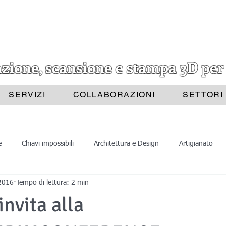
azione, scansione e stampa 3D per
SERVIZI
COLLABORAZIONI
SETTORI
e
Chiavi impossibili
Architettura e Design
Artigianato
2016
Tempo di lettura: 2 min
Progettazione 3D
Scansione 3D
Divulgazione
Astrat
invita alla
ione 3D
Stampa 3D
Scansioni 3D
Belle Arti
Archite