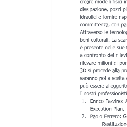
creare modelli fisici 
dissipazione, pozzi p
idraulici e fornire ri
committenza, con par
Attraverso le tecnolo
beni culturali. La sca
è presente nelle sue t
a confronto dei riliev
rilevare milioni di p
3D si procede alla pr
saranno poi a scelta d
può essere alleggerito
I nostri professionis
Enrico Fazzino: 
Execution Plan, 
Paolo Ferrero: G
       Restituzi