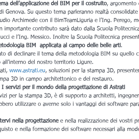
ma dell’applicazione del BIM per il costruito
, argomento d
à di Genova. Su questo tema parleranno realtà consolidate
udio Archimede con il BimTeamLiguria e l’Ing. Perego, m
importante contributo sarà dato dalla Scuola Politecnica
cci e l’Ing. Messico. Inoltre la Scuola Politecnica present
todologia BIM  applicata al campo delle belle arti
.
o di declinare il tema della metodologia BIM su quello c
 all’interno del nostro territorio Ligure.
ti, 
www.astrati.eu
, soluzioni per la stampa 3D, presente
ampa 3D in campo architettonico e del restauro.
I servizi per il mondo della progettazione di Astrati
rvizi per la stampa 3D, è di supporto a architetti, ingegneri
ebbero utilizzare o averne solo i vantaggi dei software par
tervi nella progettazione
 e nella realizzazione dei vostri 
quisto e nella formazione dei software necessari alla mode