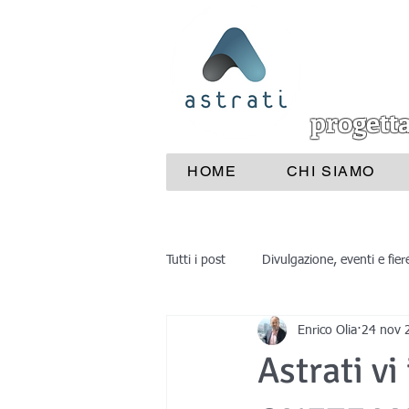
progett
HOME
CHI SIAMO
Tutti i post
Divulgazione, eventi e fier
Enrico Olia
24 nov 
Industrie e aziende
Medicina
Astrati vi 
reverse engineering
progettaz