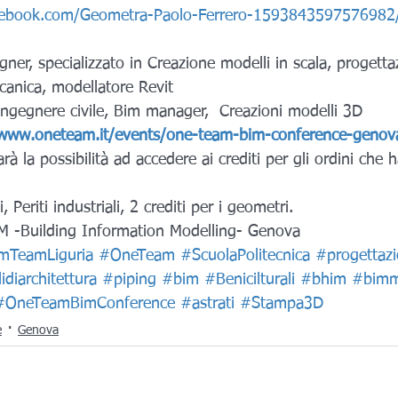
cebook.com/Geometra-Paolo-Ferrero-1593843597576982
gner, specializzato in Creazione modelli in scala, progetta
anica, modellatore Revit
ngegnere civile, Bim manager,  Creazioni modelli 3D
/www.oneteam.it/events/one-team-bim-conference-genov
rà la possibilità ad accedere ai crediti per gli ordini che 
i, Periti industriali, 2 crediti per i geometri.
M -Building Information Modelling- Genova
mTeamLiguria
#OneTeam
#ScuolaPolitecnica
#progettaz
diarchitettura
#piping
#bim
#Benicilturali
#bhim
#bimm
#OneTeamBimConference
#astrati
#Stampa3D
e
Genova