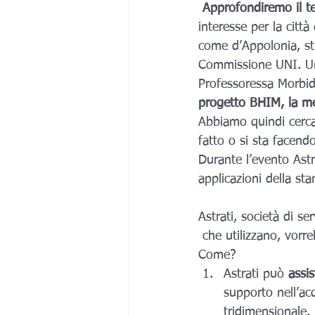
Approfondiremo il te
interesse per la citt
come d’Appolonia, st
Commissione UNI. Un 
Professoressa Morbidu
progetto BHIM, la me
Abbiamo quindi cercat
fatto o si sta facendo
Durante l’evento Astra
applicazioni della st
Astrati, società di se
 che utilizzano, vorr
Come? 
Astrati può 
assis
supporto nell’ac
tridimensionale. 