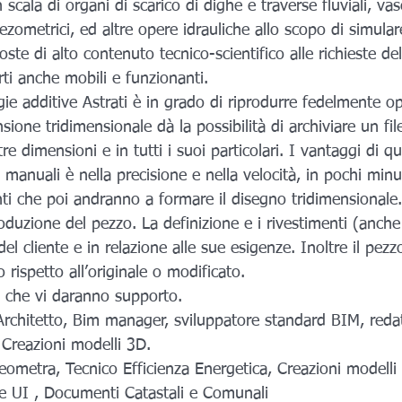
in scala di organi di scarico di dighe e traverse fluviali, va
iezometrici, ed altre opere idrauliche allo scopo di simula
sposte di alto contenuto tecnico-scientifico alle richieste de
ti anche mobili e funzionanti.
gie additive Astrati è in grado di riprodurre fedelmente op
nsione tridimensionale dà la possibilità di archiviare un file
re dimensioni e in tutti i suoi particolari. I vantaggi di q
i manuali è nella precisione e nella velocità, in pochi min
unti che poi andranno a formare il disegno tridimensionale
oduzione del pezzo. La definizione e i rivestimenti (anch
el cliente e in relazione alle sue esigenze. Inoltre il pezz
 rispetto all’originale o modificato.
ti che vi daranno supporto.
Architetto, Bim manager, sviluppatore standard BIM, reda
 Creazioni modelli 3D.
eometra, Tecnico Efficienza Energetica, Creazioni modelli 
one UI , Documenti Catastali e Comunali 