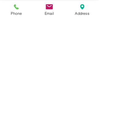
Phone
Email
Address
Mostra tutti
Post recenti