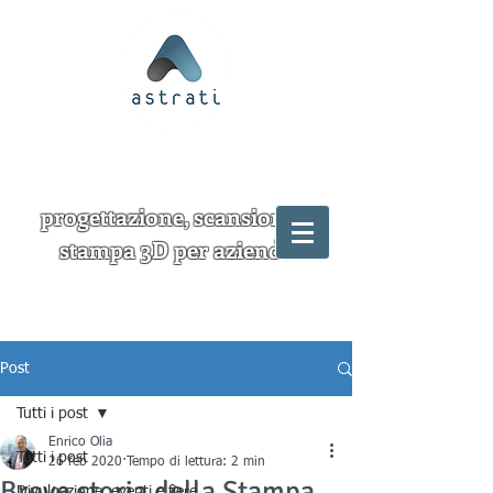
progettazione, scansione e
stampa 3D per aziende
Post
Tutti i post
Enrico Olia
Tutti i post
26 feb 2020
Tempo di lettura: 2 min
Breve storia della Stampa
Divulgazione, eventi e fiere