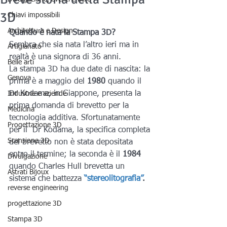
3D
Chiavi impossibili
Architettura e Design
Quando è nata la Stampa 3D?
Sembra che sia nata l’altro ieri ma in 
Artigianato
realtà è una signora di 36 anni.
Belle arti
La stampa 3D ha due date di nascita: la 
Genova
prima è a maggio del 
1980 
quando il 
Dr Kodama, in Giappone, presenta la 
Industrie e aziende
prima domanda di brevetto per la 
Medicina
tecnologia additiva. Sfortunatamente 
Progettazione 3D
per il  Dr Kodama, la specifica completa 
Scansione 3D
del brevetto non è stata depositata 
entro il termine; la seconda è il
 1984 
Divulgazione
quando Charles Hull brevetta un 
Astrati Bijoux
sistema che battezza
 “stereolitografia”
.
reverse engineering
progettazione 3D
Stampa 3D