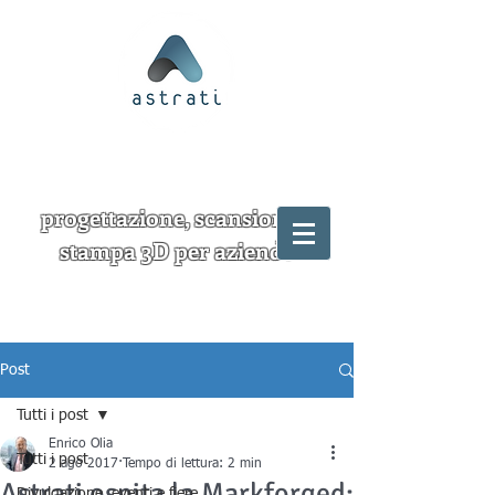
progettazione, scansione e
stampa 3D per aziende
Post
Tutti i post
Enrico Olia
Tutti i post
2 ago 2017
Tempo di lettura: 2 min
Astrati ospita la Markforged:
Divulgazione, eventi e fiere