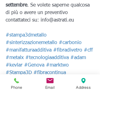
settembre
. Se volete saperne qualcosa 
di più o avere un preventivo 
contattateci su: info@astrati.eu
#stampa3dmetallo
#sinterizzazionemetallo
#carbonio
#manifatturaadditiva
#fibradivetro
#cff
#metalx
#tecnologiaadditiva
#adam
#kevlar
#Genova
#marktwo
#Stampa3D
#fibracontinua
#markforged
#fff
#cmfmarelli
Phone
Email
Address
Divulgazione, eventi e fiere
Stampa 3D