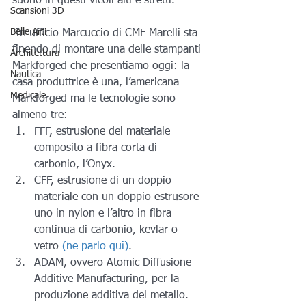
suono in questi vicoli alti e stretti.
Scansioni 3D
Belle Arti
 In ufficio Marcuccio di CMF Marelli sta 
finendo di montare una delle stampanti 
Architettura
Markforged che presentiamo oggi: la 
Nautica
casa produttrice è una, l’americana 
Medicale
Markforged ma le tecnologie sono 
almeno tre:
FFF, estrusione del materiale 
composito a fibra corta di 
carbonio, l’Onyx.
CFF, estrusione di un doppio 
materiale con un doppio estrusore 
uno in nylon e l’altro in fibra 
continua di carbonio, kevlar o 
vetro 
(ne parlo qui)
.
ADAM, ovvero Atomic Diffusione 
Additive Manufacturing, per la 
produzione additiva del metallo.