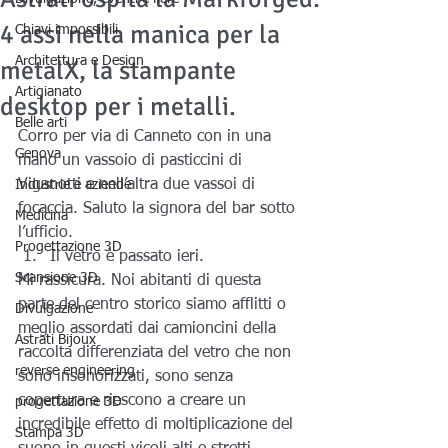
4 assi nella manica per la
Chiavi impossibili
Architettura e Design
metalX, la stampante
Artigianato
desktop per i metalli.
Belle arti
Corro per via di Canneto con in una 
Genova
mano un vassoio di pasticcini di 
Viganotti e nell’altra due vassoi di 
Industrie e aziende
focaccia. Saluto la signora del bar sotto 
Medicina
l’ufficio.
Progettazione 3D
Il vetro è passato ieri.
Scansione 3D
Mi rassicura. Noi abitanti di questa 
parte del centro storico siamo afflitti o 
Divulgazione
meglio assordati dai camioncini della 
Astrati Bijoux
raccolta differenziata del vetro che non 
reverse engineering
sono insonorizzati, sono senza 
copertura e riescono a creare un 
progettazione 3D
incredibile effetto di moltiplicazione del 
Stampa 3D