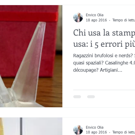
Enrico Olia
18 ago 2016
Tempo di lett
Chi usa la stam
usa: i 5 errori più
Ragazzini brufolosi e nerds? S
quasi spaziali? Casalinghe 4.0
découpage? Artigiani...
Enrico Olia
10 ago 2016
Tempo di lett