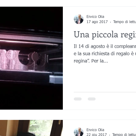
Medicina
Progettazione 3D
Scansione 3D
Divulgazione
Enrico Olia
17 ago 2017
Tempo di lett
Una piccola regi
progettazione 3D
Stampa 3D
Scansioni 3D
Belle Arti
Il 14 di agosto è il complean
e la sua richiesta di regalo è una sirenetta ed “essere una
regina”. Per la...
e
Enrico Olia
22 giu 2017
Tempo di lettu