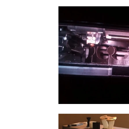
Genova
Industrie e aziende
Astrati Bijoux
reverse engineering
Architettura
Nautica
Medical