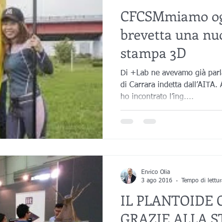
CFCSMmiamo og
brevetta una nuo
stampa 3D
Di +Lab ne avevamo già parla
di Carrara indetta dall’AITA
ho incontrato l’ing....
Enrico Olia
3 ago 2016
Tempo di lettu
IL PLANTOIDE 
GRAZIE ALLA S