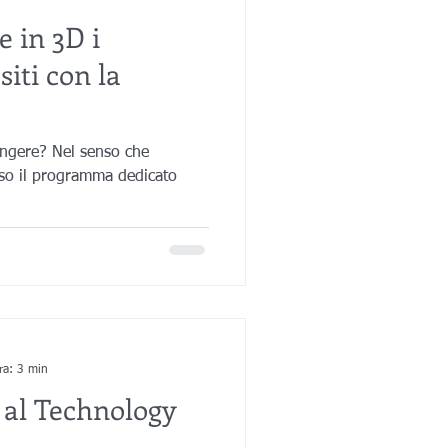
e in 3D i
iti con la
ngere? Nel senso che
rso il programma dedicato
.
ra: 3 min
 al Technology