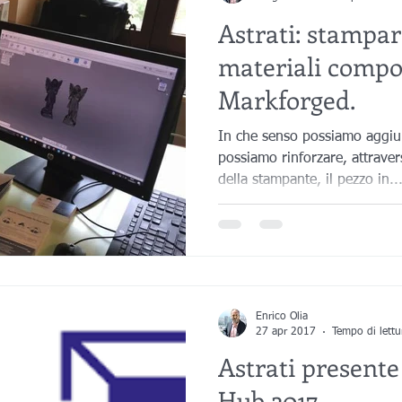
Astrati: stampar
materiali compos
Markforged.
In che senso possiamo aggiu
possiamo rinforzare, attrave
della stampante, il pezzo in..
Enrico Olia
27 apr 2017
Tempo di lettu
Astrati presente
Hub 2017